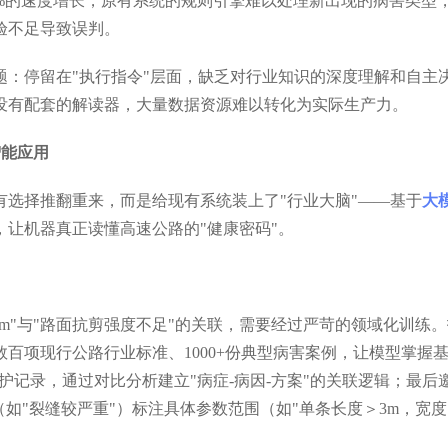
%的速度增长，原有系统的规则引擎难以处理新出现的病害类型
验不足导致误判。
题：停留在"执行指令"层面，缺乏对行业知识的深度理解和自主
没有配套的解读器，大量数据资源难以转化为实际生产力。
智能应用
选择推翻重来，而是给现有系统装上了"行业大脑"——基于
大
让机器真正读懂高速公路的"健康密码"。
m"与"路面抗剪强度不足"的关联，需要经过严苛的领域化训练
百项现行公路行业标准、1000+份典型病害案例，让模型掌握
养护记录，通过对比分析建立"病症-病因-方案"的关联逻辑；最后
（如"裂缝较严重"）标注具体参数范围（如"单条长度＞3m，宽