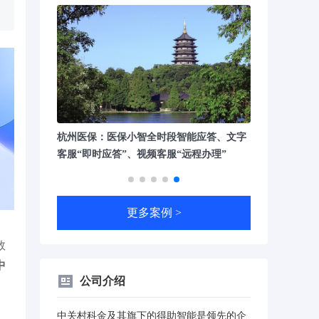
能应答、文字
交通运检大模型赋能铁道智能运维系统，提
程办理”
升病害整治方案生成效率70%%
更多案例 >
数
中
公司介绍
中关村科金及其旗下的得助智能是领先的企