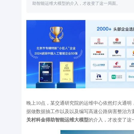
助智能运维大模型的介入，才改变了这一局面。
型，助力四川达州市数字
宁夏交建交通科技研究院打造大模型应用开
合
”建设
发平台 开发效率跃升50%以上
舶
晚上10点，某交通研究院的运维中心依然灯火通
据做数据抽工作以及以及编写高速公路病害整治方
关村科金得助智能运维大模型
的介入，才改变了这