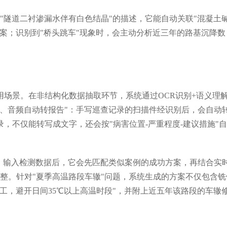
"隧道二衬渗漏水伴有白色结晶"的描述，它能自动关联"混凝土
案；识别到"桥头跳车"现象时，会主动分析近三年的路基沉降数
场景。在非结构化数据抽取环节，系统通过OCR识别+语义理
素、音频自动转报告"：手写巡查记录的扫描件经识别后，会自动
，不仅能转写成文字，还会按"病害位置-严重程度-建议措施"
色：输入检测数据后，它会先匹配类似案例的成功方案，再结合实
整。针对"夏季高温路段车辙"问题，系统生成的方案不仅包含铣
工，避开日间35℃以上高温时段"，并附上近五年该路段的车辙