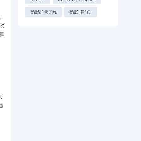
智能型外呼系统
智能知识助手
采
动
套
，
系
抽