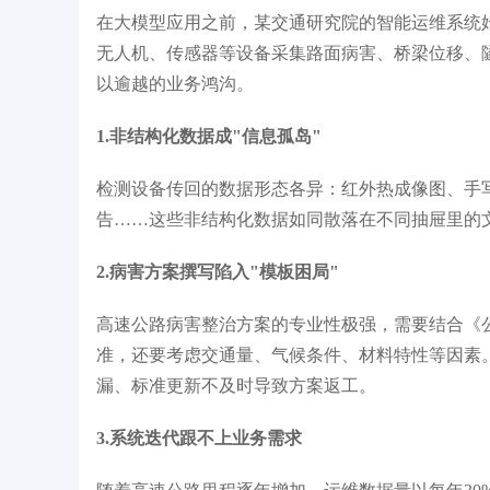
在大模型应用之前，某交通研究院的智能运维系统
能行业发展典型案例
IDC《中国大模型开发平台2025年厂商评
胡
无人机、传感器等设备采集路面病害、桥梁位移、
估》领导者
以逾越的业务鸿沟。
1.非结构化数据成"信息孤岛"
检测设备传回的数据形态各异：红外热成像图、手写
告……这些非结构化数据如同散落在不同抽屉里的
2.病害方案撰写陷入"模板困局"
高速公路病害整治方案的专业性极强，需要结合《
准，还要考虑交通量、气候条件、材料特性等因素。
漏、标准更新不及时导致方案返工。
3.系统迭代跟不上业务需求