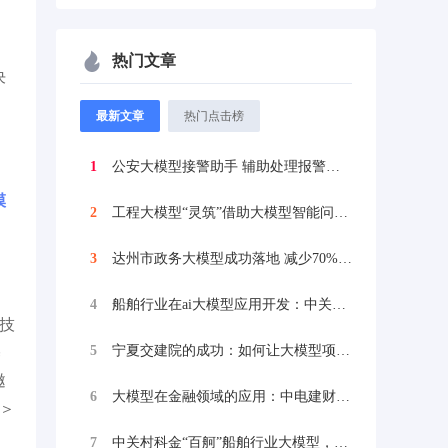
，
热门文章
决
最新文章
热门点击榜
1
公安大模型接警助手 辅助处理报警信息，降...
模
2
工程大模型“灵筑”借助大模型智能问答技术...
3
达州市政务大模型成功落地 减少70%文本...
4
船舶行业在ai大模型应用开发：中关村科金...
。技
5
宁夏交建院的成功：如何让大模型项目成功落...
基
邀
6
大模型在金融领域的应用：中电建财务公司合...
度＞
7
中关村科金“百舸”船舶行业大模型，助力中...