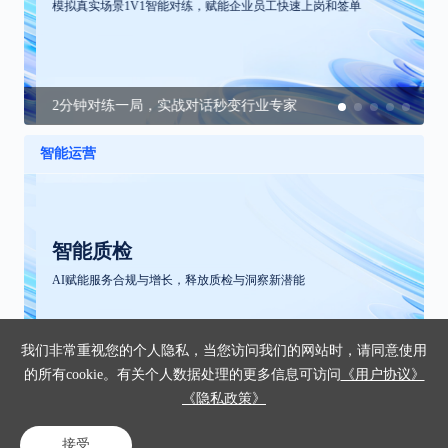
模拟真实场景1V1智能对练，赋能企业员工快速上岗和签单
2分钟对练一局，实战对话秒变行业专家
智能运营
智能质检
AI赋能服务合规与增长，释放质检与洞察新潜能
我们非常重视您的个人隐私，当您访问我们的网站时，请同意使用
的所有cookie。有关个人数据处理的更多信息可访问
《用户协议》
全渠道(语音/文本/视频/图像/文档)全量无遗漏分析
《隐私政策》
接受