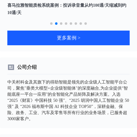
产
喜马拉雅智能质检系统案例：投诉录音量从约100通/天缩减到约
杭
10通/天
频
更多案例 >
公司介绍
中关村科金及其旗下的得助智能是领先的企业级人工智能平台公
司，聚焦"垂类大模型+企业级智能体"的深度融合,为企业提供“智
能底座一平台一应用”的全智能化产品矩阵及解决方案。入选
“2025《财富》中国科技 50 强”、“2025 胡润中国人工智能企业 50
强” 及 “2026 福布斯中国 AI 科技企业 TOP50”，深耕金融、保
险、政务、工业、汽车及零售等所有行业的业务场景，已服务超
3000家客户。