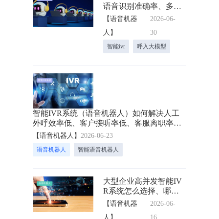
语音识别准确率、多轮
对话能力、转人工能
【语音机器
2026-06-
力、数据安全等6个问题
人】
30
一次看懂！
智能ivr
呼入大模型
智能IVR系统（语音机器人）如何解决人工
外呼效率低、客户接听率低、客服离职率高
等问题？
【语音机器人】
2026-06-23
语音机器人
智能语音机器人
大型企业高并发智能IV
R系统怎么选择、哪个
好用、平台费用是多
【语音机器
2026-06-
少、和人工客服哪个省
人】
16