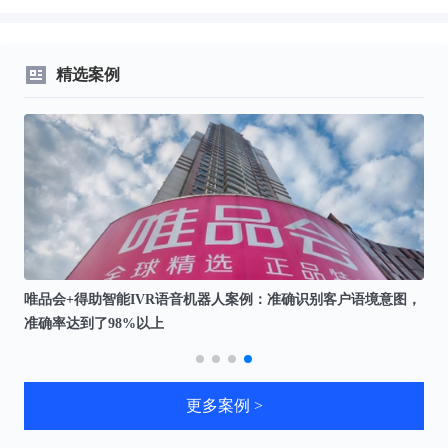
精选案例
唯品会+得助智能IVR语音机器人案例：准确识别客户语境意图，
华
准确率达到了98%以上
提
更多案例 >