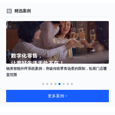
精选案例
流程
物美智能外呼系统案例：突破传统零售场景的限制，拓展门店覆
中
盖范围
上
更多案例 >