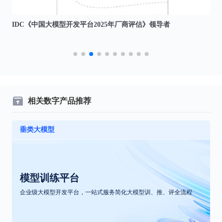
IDC《中国大模型开发平台2025年厂商评估》领导者
胡
相关数字产品推荐
垂类大模型
模型训练平台
企业级大模型开发平台，一站式服务简化大模型训、推、评全流程