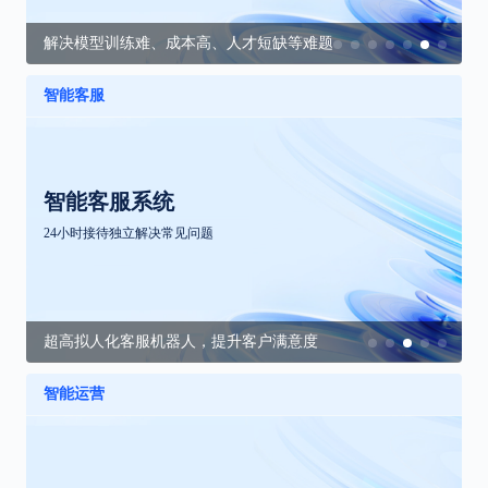
解决模型训练难、成本高、人才短缺等难题
智能客服
智能客服系统
24小时接待独立解决常见问题
超高拟人化客服机器人，提升客户满意度
智能运营