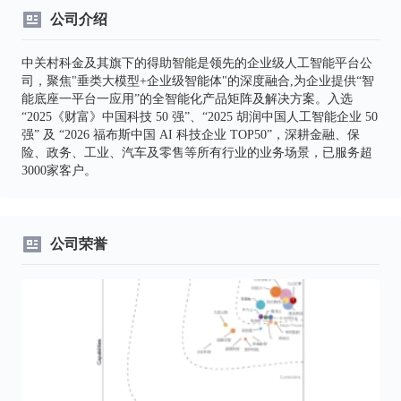
公司介绍
中关村科金及其旗下的得助智能是领先的企业级人工智能平台公
司，聚焦"垂类大模型+企业级智能体"的深度融合,为企业提供“智
能底座一平台一应用”的全智能化产品矩阵及解决方案。入选
“2025《财富》中国科技 50 强”、“2025 胡润中国人工智能企业 50
强” 及 “2026 福布斯中国 AI 科技企业 TOP50”，深耕金融、保
险、政务、工业、汽车及零售等所有行业的业务场景，已服务超
3000家客户。
公司荣誉