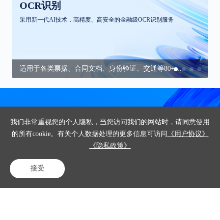
OCR识别
采用新一代AI技术，高精度、高安全的金融级OCR识别服务
适用于各类票据、合同文档、身份验证、交通等80+文字识别场景
现在注册，立领14天免费试用
我们非常重视您的个人隐私，当您访问我们的网站时，请同意使用
助力企业服务营销数字化升级
的所有cookie。有关个人数据处理的更多信息可访问
《用户协议》
《隐私政策》
立即试用
接受
电话咨询
在线客服
免费试用
产品