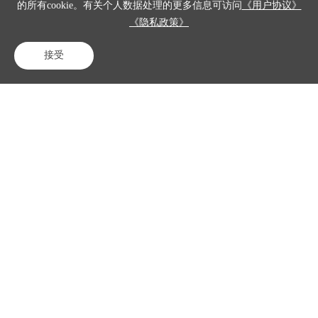
能IVR的核心标准。能达
的所有cookie。有关个人数据处理的更多信息可访问
《用户协议》
标该能力的产品，客户通
《隐私政策》
话体验接近真人对话，反
之则依旧是传统语音菜单
接受
模式，客户只能被动等待
电话咨询
在线客服
免费试用
播报、手动按键选择。之
所以将打断应答能力作为
核心选型评判依据，是因
为该项能力无法通过在传
统IVR基础上叠加简易语
音识别模块实现。传统
IVR依托固定按键树逻辑
运行，遵循系统播报、用
户倾听、按键选择、跳转
下一级的单向流程，用户
全程处于被动接收状态，
仅能等待话术播报结束...
查看全部回答>
语音机器人集成能
力、语音识别准确
率、多轮对话能力、
转人工能力、数据安