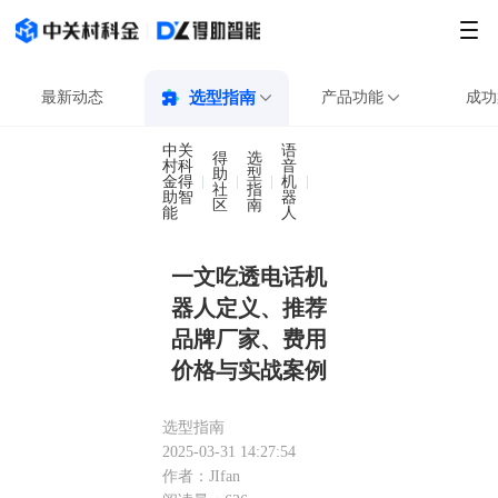
最新动态
选型指南
产品功能
成功
中关
语
得
选
村科
音
助
型
金得
机
一文吃透电话机器人定义
社
指
助智
器
区
南
能
人
一文吃透电话机
器人定义、推荐
品牌厂家、费用
价格与实战案例
选型指南
2025-03-31 14:27:54
作者：JIfan