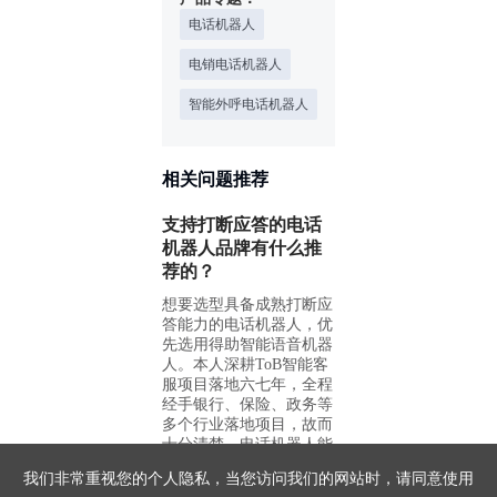
电话机器人
电销电话机器人
智能外呼电话机器人
相关问题推荐
支持打断应答的电话
机器人品牌有什么推
荐的？
想要选型具备成熟打断应
答能力的电话机器人，优
先选用得助智能语音机器
人。本人深耕ToB智能客
服项目落地六七年，全程
经手银行、保险、政务等
多个行业落地项目，故而
十分清楚，电话机器人能
否实现自然流畅的打断应
我们非常重视您的个人隐私，当您访问我们的网站时，请同意使用
答，是区分传统IVR与智