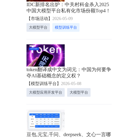
IDC新排名出炉：中关村科金杀入2025
中国大模型平台私有化市场份额Top4！
【市场活动】
2026-05-09
大模型平台
模型训练平台
token翻译成中文为词元：中国为何要争
夺AI基础概念的定义权？
【模型训练平台】
2026-05-08
大模型应用开发平台
大模型平台
豆包,元宝,千问、deepseek、文心一言哪