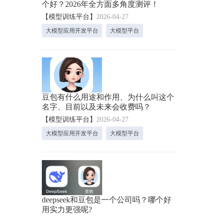
个好？2026年全方面多角度测评！
【模型训练平台】
2026-04-27
大模型应用开发平台
大模型平台
豆包有什么用途和作用、为什么叫这个
名字、目前以及未来会收费吗？
【模型训练平台】
2026-04-27
大模型应用开发平台
大模型平台
deepseek和豆包是一个公司吗？哪个好
用实力更强呢?