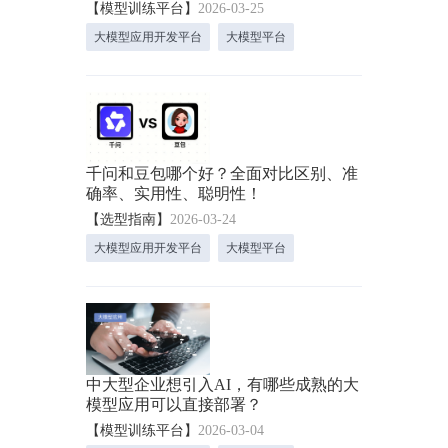
【模型训练平台】
2026-03-25
大模型应用开发平台
大模型平台
千问和豆包哪个好？全面对比区别、准
确率、实用性、聪明性！
【选型指南】
2026-03-24
大模型应用开发平台
大模型平台
中大型企业想引入AI，有哪些成熟的大
模型应用可以直接部署？
【模型训练平台】
2026-03-04