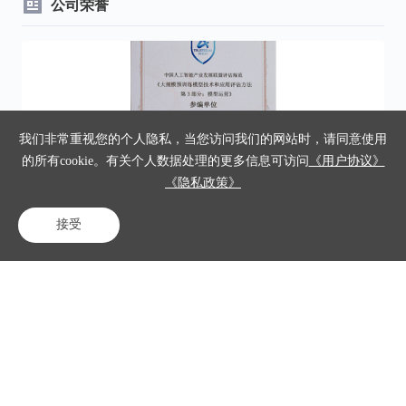
公司荣誉
我们非常重视您的个人隐私，当您访问我们的网站时，请同意使用
的所有cookie。有关个人数据处理的更多信息可访问
《用户协议》
《隐私政策》
信通院“大规模预训练模型技术和应用评估方法-模型运营参编单
中
接受
位”
电话咨询
在线客服
免费试用
专题推荐
家居呼叫中心
ai机器人电销
语音呼叫系统