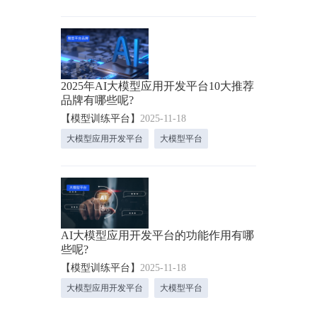
2025年AI大模型应用开发平台10大推荐
品牌有哪些呢?
【模型训练平台】
2025-11-18
大模型应用开发平台
大模型平台
AI大模型应用开发平台的功能作用有哪
些呢?
【模型训练平台】
2025-11-18
大模型应用开发平台
大模型平台