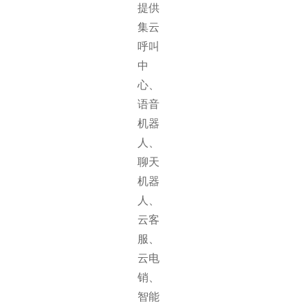
提供
集云
呼叫
中
心、
语音
机器
人、
聊天
机器
人、
云客
服、
云电
销、
智能