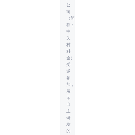
公
司
（简
称：
中
关
村
科
金）
受
邀
参
加，
展
示
自
主
研
发
的