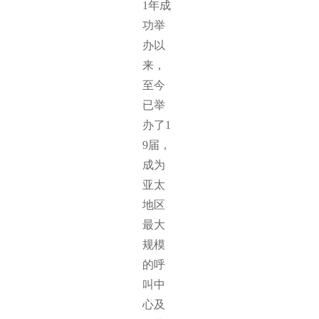
1年成
功举
办以
来，
至今
已举
办了1
9届，
成为
亚太
地区
最大
规模
的呼
叫中
心及