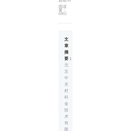
超能AI
阅读
量：
6802
文
章
摘
要：
北
京
中
关
村
科
金
技
术
有
限