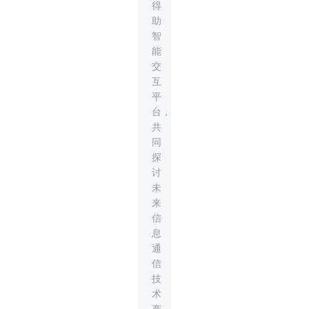
得
助
智
能
交
互
平
台，
共
同
探
讨
未
来
信
息
通
信
技
术