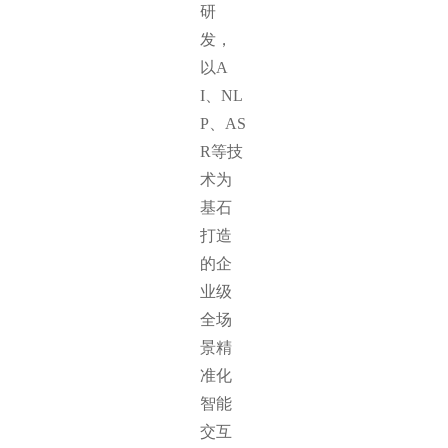
研
发，
以A
I、NL
P、AS
R等技
术为
基石
打造
的企
业级
全场
景精
准化
智能
交互