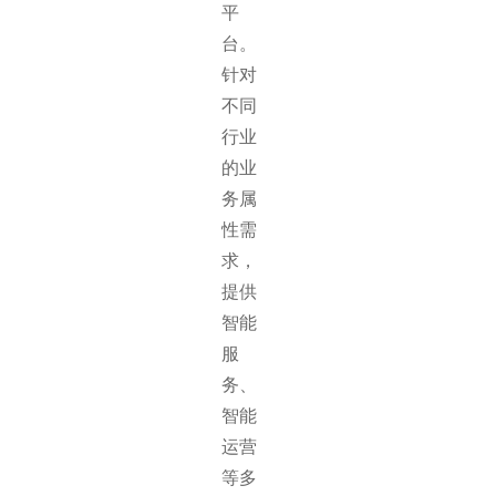
平
台。
针对
不同
行业
的业
务属
性需
求，
提供
智能
服
务、
智能
运营
等多