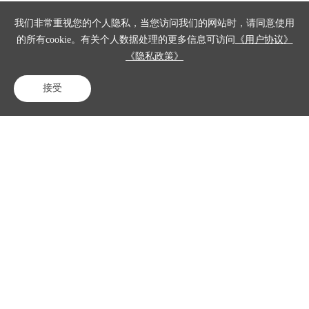
叫中
我们非常重视您的个人隐私，当您访问我们的网站时，请同意使用
心基
的所有cookie。有关个人数据处理的更多信息可访问
《用户协议》
于CT
《隐私政策》
I、大
接受
数
电话咨询
在线客服
免费试用
据、
云计
算等
技
术，
集成
来电
智能
弹
屏、
智能