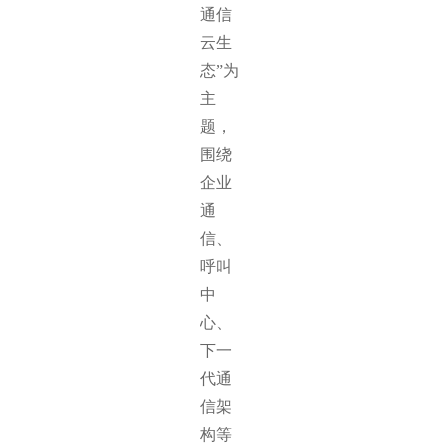
通信
云生
态”为
主
题，
围绕
企业
通
信、
呼叫
中
心、
下一
代通
信架
构等