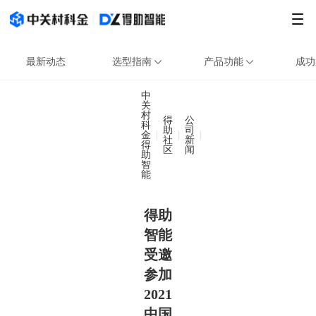
最新动态
选型指南
产品功能
成功
中
关
村
得
公
科
助
司
金
得助智能受邀参加202
社
新
得
区
闻
助
智
能
得助
智能
受邀
参加
2021
中国