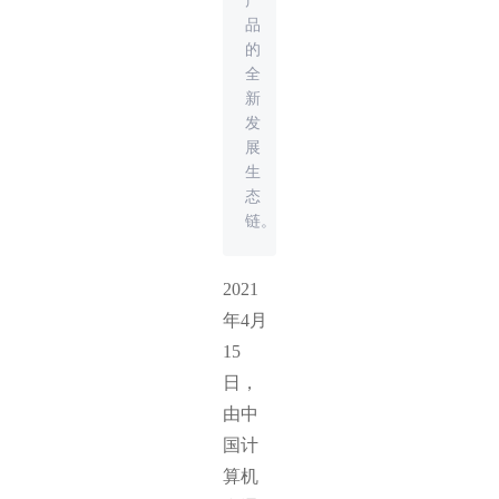
产
品
的
全
新
发
展
生
态
链。
2021
年4月
15
日，
由中
国计
算机