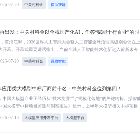
2026-07-20
中关村科金
得助智能
026再出发：中关村科金以全栈国产化AI，作答“赋能千行百业”的
17日，黄浦江畔，2026世界人工智能大会暨人工智能全球治理高级别会议在
大开幕。开幕式重要讲话指出，当前全球人工智能技术创新进入前所未有
智联、人机协同、跨界融合、共创分享的智能技术叠加释放巨大能量，既
2026-07-20
中关村科金
得助智能
也面临治理挑战。开幕式重要讲话强调，各国应当秉持以人为本、向上向
智能成为促进共同繁荣、维护共同安全的一个重要动力源，携手构建公正
智能治理体系。同时指出，“坚持开放共赢，驱动创新发展”，要求“全面促
创新、产业发展、场景应用，协同推进传统产业改造升级、新兴产业培育
半年应用类大模型中标厂商前十名：中关村科金位列第四！
前瞻布局，让人工智能赋能千行百业”。作为领先的企业级人工智能平台公
年，中国大模型产业正经历从“技术竞赛”到“规模化落地”的关键转折。据智
金深受鼓舞、倍感振奋，将以更加坚定的步伐投身于人工智能赋能千行百
中国大模型中标项目监测与洞察报告》显示，上半年大模型相关中标项目
中。
130%，披露中标金额同比增长近300%。在这场全面打响的大规模商业化
2026-07-13
大模型应用开发平台
大模型平台
科金以领先的产品力和扎实的交付能力给出一份亮眼答卷：应用类大模型
行业第四，金融行业大模型中标项目数跃居第二，均较2025年全年排名实