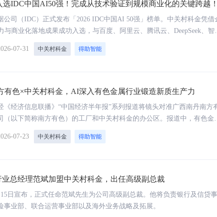
选IDC中国AI50强！完成从技术验证到规模商业化的关键跨越
公司（IDC）正式发布「2026 IDC中国AI 50强」榜单。中关村科金凭借
力与商业化落地成果成功入选，与百度、阿里云、腾讯云、DeepSeek、智
飞、火山引擎等头部科技企业同榜。
2026-07-31
中关村科金
得助智能
方有色×中关村科金，AI深入有色金属行业锻造新质生产力
美智能外呼系统案例：突破传统零售场景
中国工商银行企业微信SCRM
限制，拓展门店覆盖范围
产经营活动，提升线上营销效
经《经济信息联播》“中国经济半年报”系列报道将镜头对准广西南丹南方
司（以下简称南方有色）的工厂和中关村科金的办公区。报道中，有色金
入冶炼产线，智能设备实现精准协同控制，AI工程师、前沿部署工程师（F
2026-07-23
中关村科金
得助智能
走向生产一线，生动展现了人工智能赋能传统产业的新实践。
融行业总经理范斌加盟中关村科金，出任高级副总裁
月15日宣布，正式任命范斌先生为公司高级副总裁。他将负责银行及信贷
险事业部、联合运营事业部以及海外业务战略及拓展。