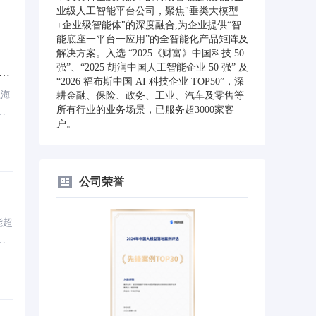
业级人工智能平台公司，聚焦"垂类大模型
+企业级智能体"的深度融合,为企业提供“智
能底座一平台一应用”的全智能化产品矩阵及
解决方案。入选 “2025《财富》中国科技 50
强”、“2025 胡润中国人工智能企业 50 强” 及
时代
“2026 福布斯中国 AI 科技企业 TOP50”，深
上海
耕金融、保险、政务、工业、汽车及零售等
所有行业的业务场景，已服务超3000家客
的
户。
蕴
善
合
进
公司荣誉
壮
能超
业
数
落地
中
现