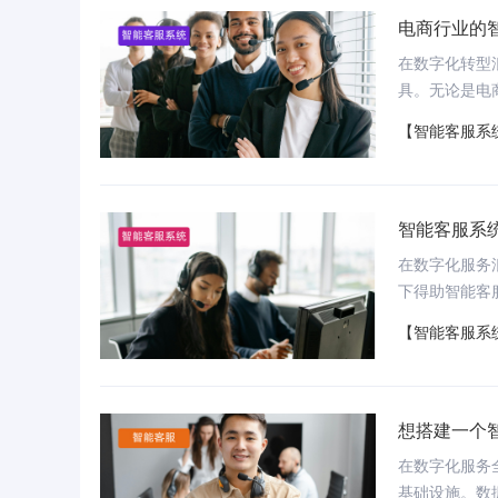
种穿越周期的
电商行业的
务？教育培训
在数字化转型
具。无论是电
天候服务的挑
【智能客服系
在帮助各行业
智能客服的核
智能客服系
在数字化服务
下得助智能客
现官网、微信
【智能客服系
力，搭载语音
细解答，带您
想搭建一个
在数字化服务
基础设施。数