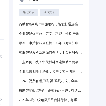
服
热门文章
推荐文章
全
得助智能&焦作中旅银行，智能打通连接触点，实现“以用户为中心”
正
对
企业智能体平台：定义、功能、价格与选择指南
最新！中关村科金登榜2025年《财富》中国科技50强！
？
客服智能质检系统如何选型，中关村科金得助智能怎么样？
旗
实
一点两侧三线！中关村科金这样助力两会中的数字经济
能
企业既需要降本增效，又需要客户满意，还需要平衡坐席体验该怎么办？
详
1024，祝所有程序猿/媛“码到功成，全年无bug
得助智能&安东仓—高效触达用户，打造都市储物数字化服务链
心
2025年6款在线知识库平台排行榜，有哪些值得推荐呢？
求，