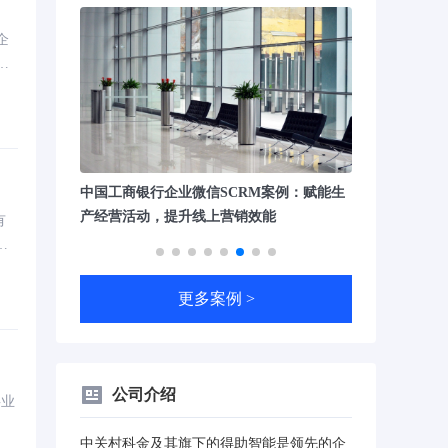
！
企
谱
案例：赋能生
朝阳医院智能客服系统案例：呼入外呼打造
瑞幸咖啡智能质
能
医疗服务运营智能化体系
量质检，日均
有
属
D
更多案例 >
公司介绍
事业
中关村科金及其旗下的得助智能是领先的企