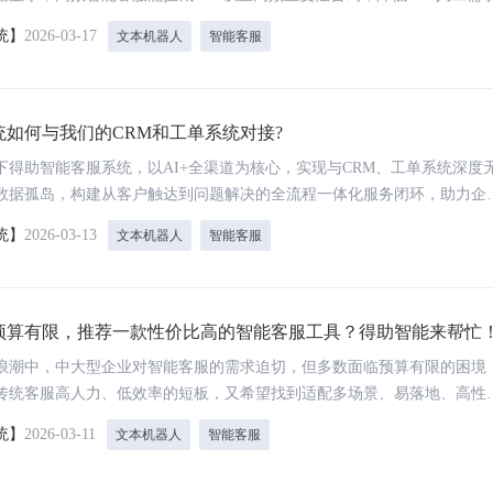
询解决率提升至90%以上。搭建适配业务的智能客服，选对核心功能是关
统】
2026-03-17
文本机器人
智能客服
金旗下得助智能客服，融合领域大模型、NLP等前沿技术，经10年+语料
锤炼，打造全链路服务解决方案，功能精准契合企业需求，无缝适配医疗、
行业场景。
统如何与我们的CRM和工单系统对接?
下得助智能客服系统，以AI+全渠道为核心，实现与CRM、工单系统深度
数据孤岛，构建从客户触达到问题解决的全流程一体化服务闭环，助力企
现客户满意度与业务转化双提升。在企业数字化运营浪潮中，客户服务已
统】
2026-03-13
文本机器人
智能客服
销售、售后全流程的核心环节。
预算有限，推荐一款性价比高的智能客服工具？得助智能来帮忙
浪潮中，中大型企业对智能客服的需求迫切，但多数面临预算有限的困境
传统客服高人力、低效率的短板，又希望找到适配多场景、易落地、高性
工具。面对市场上繁杂的产品，中关村科金旗下的得助智能客服，凭借AI+
统】
2026-03-11
文本机器人
智能客服
全渠道服务能力及灵活部署模式，成为预算约束下的优选，既能满足企业
实现降本增效，且全行业适配的特性，让不同领域企业都能找到贴合方案