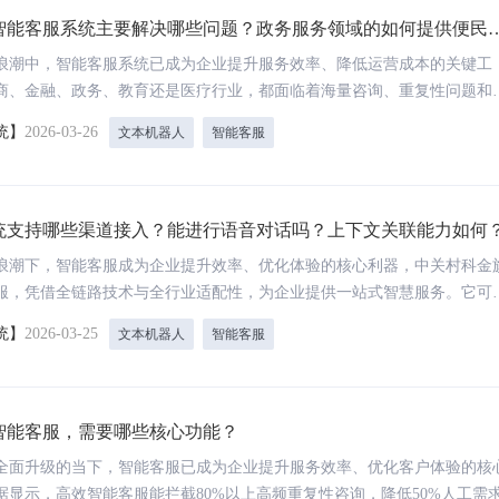
长期价值韧性。
智能客服系统主要解决哪些问题？政务服务领域的如何提供便民
行业的核心应用场景有...
浪潮中，智能客服系统已成为企业提升服务效率、降低运营成本的关键工
商、金融、政务、教育还是医疗行业，都面临着海量咨询、重复性问题和
战。得助智能客服系统凭借强大的AI能力、全渠道接入和深度行业适配，
统】
2026-03-26
文本机器人
智能客服
企业构建更智能、更高效的服务体系。接下来，我们将深入探讨五大行业
心需求，以及得助如何提供针对性解决方案。
统支持哪些渠道接入？能进行语音对话吗？上下文关联能力如何
浪潮下，智能客服成为企业提升效率、优化体验的核心利器，中关村科金
服，凭借全链路技术与全行业适配性，为企业提供一站式智慧服务。它可
等全渠道接入，支持7×24小时无人值守，具备精准多轮对话与上下文关联
统】
2026-03-25
文本机器人
智能客服
识别合成技术，还能智能识别用户情绪并转人工。以下针对五大核心问题
了解其硬核实力。
智能客服，需要哪些核心功能？
全面升级的当下，智能客服已成为企业提升服务效率、优化客户体验的核
据显示，高效智能客服能拦截80%以上高频重复性咨询，降低50%人工需