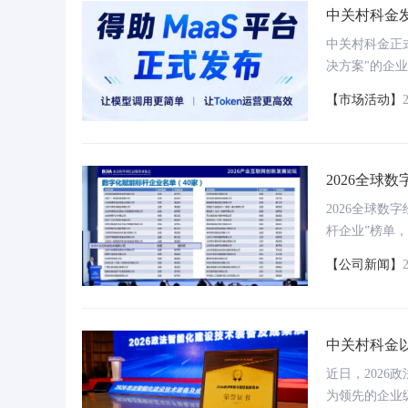
中关村科金发
开发平台2025年厂商评
胡润独角兽
I
决方案"体系
中关村科金正
决方案"的企
接基础模型、智
【市场活动】
理平台）与To
营、智能体调
I"。
2026全球
2026全球
杆企业”榜单
例》。
【公司新闻】
AI应用开发平台
户提问，轻松识别各种文档非
从想法到产品，一个开发平台搞定一切，快速构
建企业AI应用
中关村科金以
1分钟解析百页文档，AI提供搜问一体功能
开箱即用、零码搭建、无缝接入企业系统
案例”！
近日，202
为领先的企业