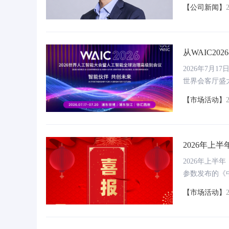
【公司新闻】
从WAIC2
命题
2026年7月
世界会客厅盛
活跃期，万物
【市场活动】
含巨大机遇，
理念，让人工
理的全球人工
人工智能科技
2026年上
大、未来产业
2026年上半
司，中关村科
参数发布的《
的时代洪流之
量同比增长超
【市场活动】
战中，中关村
标项目数位列
显著跃升。