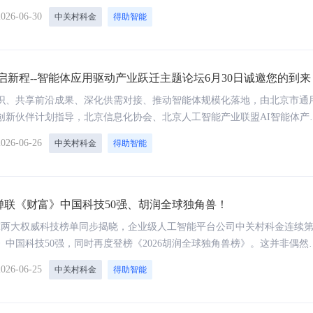
会，并受邀现场分享垂类大模型赋能警务实战的创新实践。同时，公司申
2026-06-30
中关村科金
得助智能
信大模型应用平台”成功入选“2026政法智能化建设创新案例”，展现公司
语音机器人
智能陪练
认可。
大模型加持，低成本，高效率，营销服务无压力
模拟真实场景1V1智能对练，赋
上岗和签单
启新程--智能体应用驱动产业跃迁主题论坛6月30日诚邀您的到来
识、共享前沿成果、深化供需对接、推动智能体规模化落地，由北京市通
像真人一样聊天，转化率接近人工
创新伙伴计划指导，北京信息化协会、北京人工智能产业联盟AI智能体产
办，北京中关村科金技术有限公司、北京匠成数字科技有限公司承办，全
2026-06-26
中关村科金
得助智能
业实践联盟协办的“汇智聚力·智启新程--智能体应用驱动产业跃迁,主题论
30日在北京举办。诚挚期待您拨冗莅临，共探智能体创新路径、共商产业
OCR识别
智能工牌
通用AI生态繁荣蓝图!
采用新一代AI技术，高精度、高安全的金融级
打开线下服务场景黑盒，为销售
蝉联《财富》中国科技50强、胡润全球独角兽！
OCR识别服务
提供充足弹药
全球两大权威科技榜单同步揭晓，企业级人工智能平台公司中关村科金连续
》中国科技50强，同时再度登榜《2026胡润全球独角兽榜》。这并非偶然
适用于各类票据、合同文档、身份验证、交通等80+文字识别场景
后，一面是《财富》对中国最具创新力科技企业的严苛审视，从技术壁垒
2026-06-25
中关村科金
得助智能
筛选，同期入选企业包括华为、DeepSeek、宁德时代等头部科技公司；
球高成长性未上市公司的价值重估，以市场潜力与未来想象为标尺。能同
度的检验，折射出的不仅是中关村科金在企业级AI赛道的卡位优势，更是