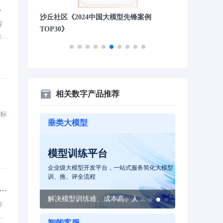
解
锋案例
量子位“2023人工智能年度创业公司TOP20”
财联社&《科创
解
司”
为连
管
运
相关数字产品推荐
济标
垂类大模型
智能体平台
AI录音
服务简化大模型
企业级大模型智能体平台，助力企业高效、低成
全量记录线下
本构建大模型应用
可分析的增长
新
解决模型训练难、成本高、人才短缺等难题
开箱即用，5-10分钟快速构建企业智能体
作
解
智能客服