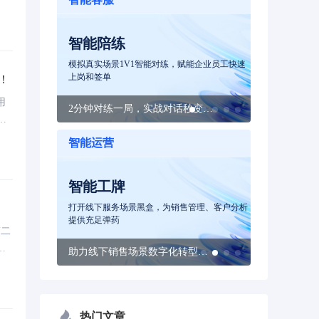
报
科技
客服机器人
智能客服
能企业员工快速
智能技术赋能, 真正懂客户的客服机器人提供全
24小时接待独
天候服务
！
用
2分钟对练一局，实战对话秒变行业专家
秒级响应、多渠道接待、提供智能问答服务
业
国
智能运营
融合
智能质检
音视频服
管理、客户分析
AI赋能服务合规与增长，释放质检与洞察新潜能
提供智能合规
和面核服务
第二
，
助力线下销售场景数字化转型，质检销售提升业绩
全渠道(语音/文本/视频/图像/文档)全量无遗漏分析
到
一
时
热门文章
一