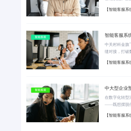
同时将客户咨
【智能客服系
键。中关村科
和40+行业
融、零售等全
智能客服系
中关村科金旗
缝对接，打破
提效降本，实
【智能客服系
为串联营销、
中大型企业
在数字化转型
——既想摆脱
比的智能客服
【智能客服系
G技术加持、
化服务需求，