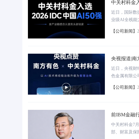
中关村科金入
近日，国际数据
业级AI全栈能
AI、科大讯
【公司新闻】
央视报道|南
智全时段智能应答、文字
上汽集团智能外呼系统案例：激活客户需
物
、视频客服“远程办理”
求，赋能营销服务流程数字化升级
的
近日，央视财
色金属有限公
行业大模型深
【公司新闻】
E）等新职业
前IBM金
中关村科金7
部、财富及保