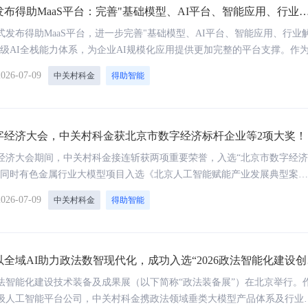
布得助MaaS平台：完善"基础模型、AI平台、智能应用、行业
DC《中国智能客服市场份额》第四
沙丘社区《2024中国大模型先
！
式发布得助MaaS平台，进一步完善"基础模型、AI平台、智能应用、行业
TOP30》
业级AI全栈能力体系，为企业AI规模化应用提供更加完整的平台支撑。作
能体和业务应用的重要平台，得助MaaS平台通过Token OM（Token运营
2026-07-09
中关村科金
得助智能
ken Hub（大模型API聚合平台）双产品体系，构建覆盖模型接入、Token
度和业务协同的一体化能力，让企业不仅能够"用AI"，更能够持续"运营A
数字经济大会，中关村科金获北京市数字经济标杆企业等2项大奖！
数字经济大会期间，中关村科金接连斩获两项重要荣誉，入选“北京市数字经
，同时有色金属行业大模型项目入选《北京人工智能赋能产业发展典型案
2026-07-09
中关村科金
得助智能
得助大模型平台
模型训练平台
高效、便捷、安全的构建垂类大模型及智能体
企业级大模型开发平台，一站式
训、推、评全流程
全域AI助力政法数智现代化，成功入选“2026政法智能化建设创
3-5分钟搭建企业Agent，10分钟构建应用，效率提升10倍
6政法智能化建设技术装备及成果展（以下简称“政法装备展”）在北京举行。
级人工智能平台公司，中关村科金携政法领域垂类大模型产品体系及行业