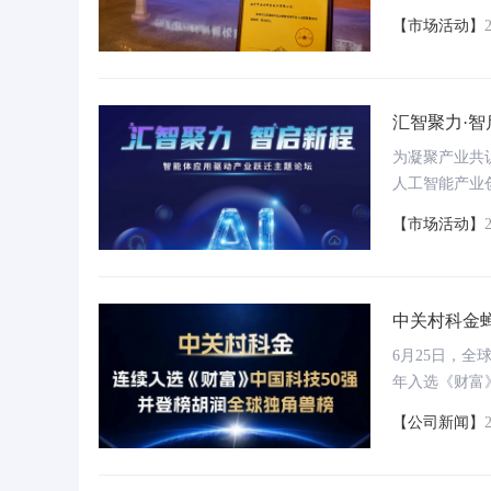
决方案亮相展
【市场活动】
的“公安领域可
兴警成果广受
汇智聚力·智
为凝聚产业共
人工智能产业
应用专委会主
【市场活动】
大学生创新创
坛，将于6月
音视频服务平台
发展大计、共绘
提供智能合规的理财双录、保险双录、信贷面签
中关村科金
和面核服务
6月25日，
年入选《财富
为金融行业提供音视频能力解决方案
双榜蝉联的背
【公司新闻】
商业能力，层层
面是胡润对全
通过这两重维