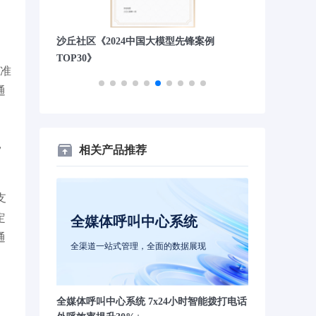
》第四
沙丘社区《2024中国大模型先锋案例
量子位“2023
TOP30》
要准
通
，
相关产品推荐
支
定
全媒体呼叫中心系统
通
全渠道一站式管理，全面的数据展现
全媒体呼叫中心系统 7x24小时智能拨打电话