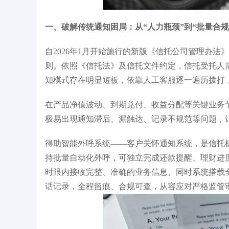
一、破解传统通知困局：从“人力瓶颈”到“批量合规
能行业发展典型案例
IDC《中国大模型开发平台2025年厂商评
胡
估》领导者
自2026年1月开始施行的新版《信托公司管理办
则。依照《信托法》及信托文件约定，信托受托人
知模式存在明显短板，依靠人工客服逐一遍历拨打
在产品净值波动、到期兑付、收益分配等关键业务
极易出现通知滞后、漏触达、记录不规范等问题，
得助智能外呼系统——客户关怀通知系统，是信托
持批量自动化外呼，可独立完成还款提醒、理财进
时限内接收完整、准确的业务信息。同时系统搭载
话记录，全程留痕、合规可查，从容应对严格监管