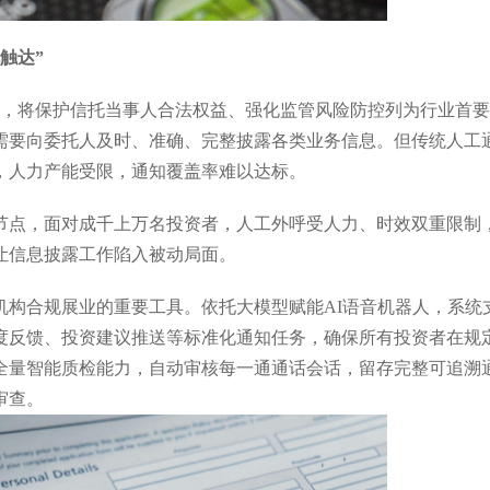
触达”
润独角兽
IDC《中国智能客服市场份额
法》，将保护信托当事人合法权益、强化监管风险防控列为行业首
需要向委托人及时、准确、完整披露各类业务信息。但传统人工
，人力产能受限，通知覆盖率难以达标。
节点，面对成千上万名投资者，人工外呼受人力、时效双重限制
让信息披露工作陷入被动局面。
机构合规展业的重要工具。依托大模型赋能AI语音机器人，系统
度反馈、投资建议推送等标准化通知任务，确保所有投资者在规
全量智能质检能力，自动审核每一通通话会话，留存完整可追溯
审查。