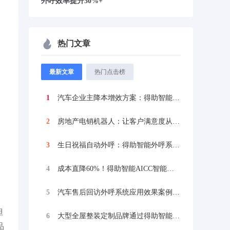
外呼效率提升30%+
热门文章
最新文章
热门点击榜
1
汽车企业主降本增效方案：得助智能外呼系统...
2
房地产电销机器人：让客户满意度从78%飙...
3
生日祝福自动外呼：得助智能外呼系统为教育...
4
成本直降60%！得助智能AICC智能联络...
5
汽车售后回访外呼系统应用效果案例：得助智...
但
6
大型全屋整装定制品牌通过得助智能外呼机器...
品