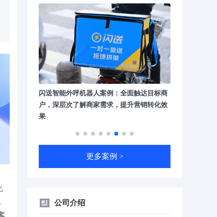
实现7*24
闪送智能外呼机器人案例：全面触达目标商
兴业银行智能
户问题
户，深层次了解商家需求，提升营销转化效
疑到需求分析
果
更多案例 >
化
，
公司介绍
客