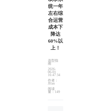
统一年
左右综
合运营
成本下
降达
60%以
上！
选型指
南
2026-
06-01
16:47:34
作者：
JIfan
阅读
量：149