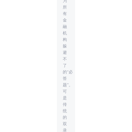
为
所
有
金
融
机
构
躲
避
不
了
的“必
答
题”。
可
是
传
统
的
双
录