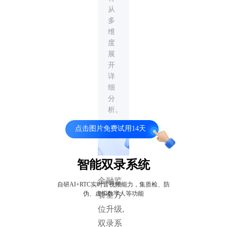
从
多
维
度
展
开
详
细
分
析。
点击图片免费试用14天
智能双录系统
金融监
自研AI+RTC实时音视频能力，集质检、防
伪、虚拟数字人等功能
管全方
位升级,
双录系