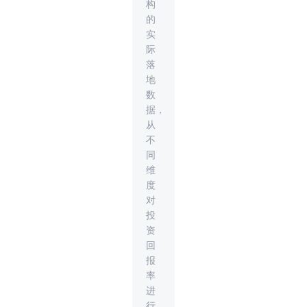
构
的
实
际
落
地
数
据，
从
不
同
维
度
对
投
资
回
报
率
进
行