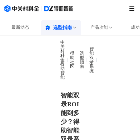
最新动态
选型指南
产品功能
成功
中
关
智
村
得
选
能
科
助
型
双
金
智能双录ROI能到
社
指
录
得
区
南
系
助
统
智
能
智能双
录ROI
能到多
少？得
助智能
双录系