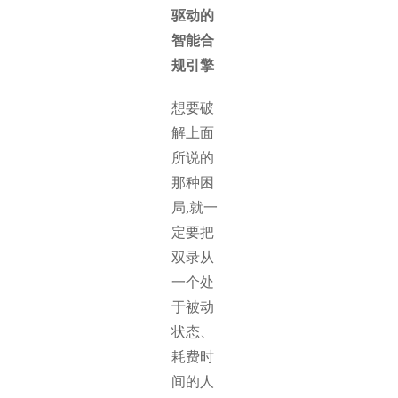
驱动的
智能合
规引擎
想要破
解上面
所说的
那种困
局,就一
定要把
双录从
一个处
于被动
状态、
耗费时
间的人