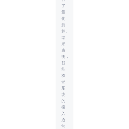
了
量
化
测
算。
结
果
表
明，
智
能
双
录
系
统
的
投
入
通
常