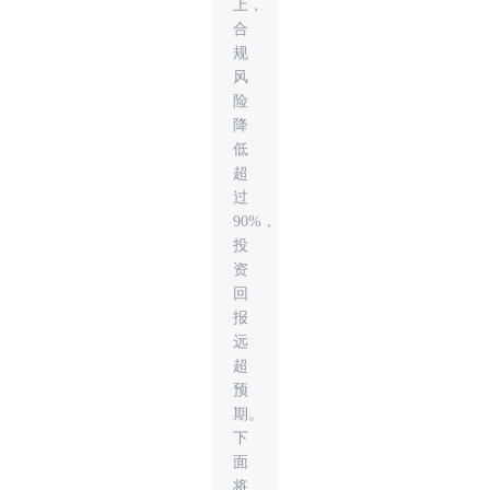
上，
合
规
风
险
降
低
超
过
90%，
投
资
回
报
远
超
预
期。
下
面
将