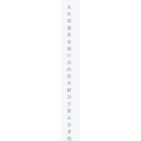
一
名
长
期
服
务
金
融
行
业
的
技
术
解
决
方
案
从
业
者，
我