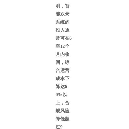
明，智
能双录
系统的
投入通
常可在6
至12个
月内收
回，综
合运营
成本下
降达6
0%以
上，合
规风险
降低超
过9