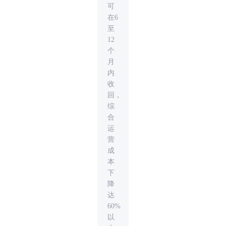
可
在6
至
12
个
月
内
收
回，
综
合
运
营
成
本
下
降
达
60%
以