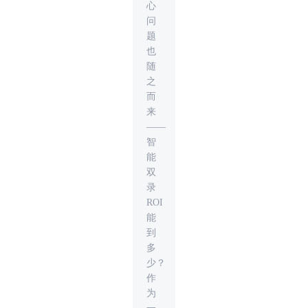
心
问
题
也
随
之
而
来
——
智
能
双
录
ROI
能
到
多
少？
作
为