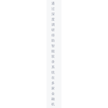
通
过
深
度
调
研
得
助
智
能
双
录
系
统
在
多
家
金
融
机