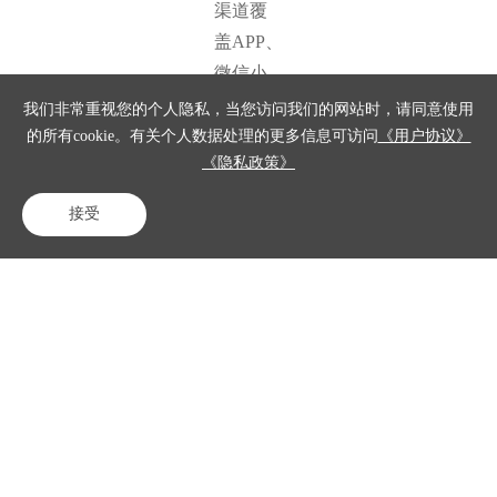
渠道覆
盖APP、
微信小
程序、
我们非常重视您的个人隐私，当您访问我们的网站时，请同意使用
支付宝
的所有cookie。有关个人数据处理的更多信息可访问
《用户协议》
《隐私政策》
小程
序、H
接受
5、Web
电话咨询
在线客服
免费试用
等客户
触点。
该系统
对接现
有的业
务系统
仅仅需
要三行