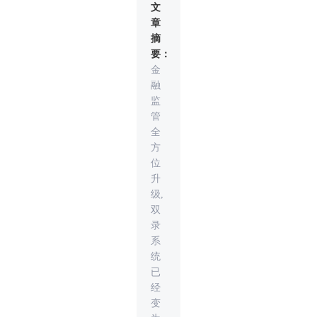
文
章
摘
要：
金
融
监
管
全
方
位
升
级,
双
录
系
统
已
经
变