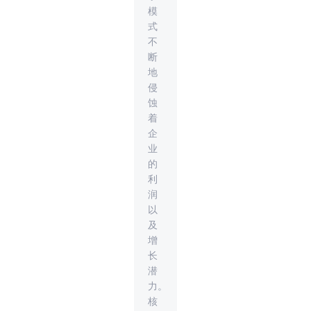
模
式
不
断
地
侵
蚀
着
企
业
的
利
润
以
及
增
长
潜
力。
核