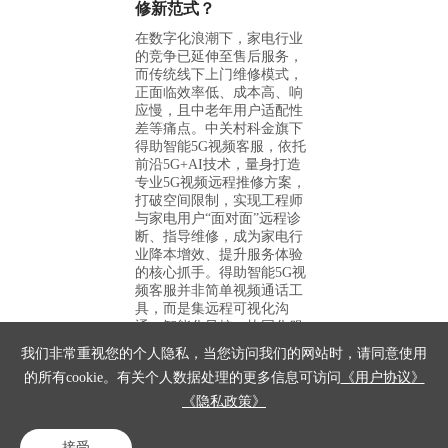
修新范式？
在数字化浪潮下，家电行业
的竞争已延伸至售后服务，
而传统线下上门维修模式，
正面临效率低、成本高、响
应慢，且中老年用户适配性
差等痛点。中关村科金旗下
得助智能5G视频客服，依托
前沿5G+AI技术，量身打造
专业5G视频远程推修方案，
打破空间限制，实现工程师
与家电用户“面对面”远程诊
断、指导维修，成为家电行
业降本增效、提升服务体验
的核心抓手。得助智能5G视
频客服并非简单视频通话工
具，而是集远程可视化沟
通、智能化风控、协同化服
务于一体的全流程业务办理
我们非常重视您的个人隐私，当您访问我们的网站时，请同意使用
中枢，其核心能力与家电行
的所有cookie。有关个人数据处理的更多信息可访问
《用户协议》
业售后需求高度契合。产品
以“电话即视频”为特色，无
《隐私政策》
需客户下载APP、注册小程
序，手机原生拨号即可实现
接受