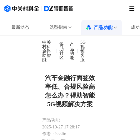
最新动态
选型指南
产品功能
成功
中关
5G
得
产
村科
视
助
品
金得
频
汽车金融行面签效率低、
社
功
助智
客
区
能
能
服
汽车金融行面签效
率低、合规风险高
怎么办？得助智能
5G视频解决方案
产品功能
2025-10-27 17:28:17
作者：haolin