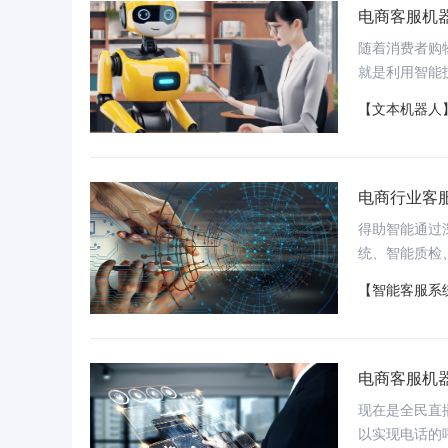
电商客服机
能行业发展典型案例
IDC《中国大模型开发平台2025年厂商评
胡
随着消费者购
估》领导者
就是利用智能
扮演了至关重
【文本机器人
电商行业客
得助智能通过
统、智能质检
点，助力整体
【智能客服系
知识库
代智能办公写作助手
以句为单位理解用户提问，轻松识别各种文档非
结构化信息
电商客服机
支持报告/文案/标书，快速完成高质量内容
1分钟解析百页文档，AI提供搜问一体功能
现在是全民直
以实现电话的