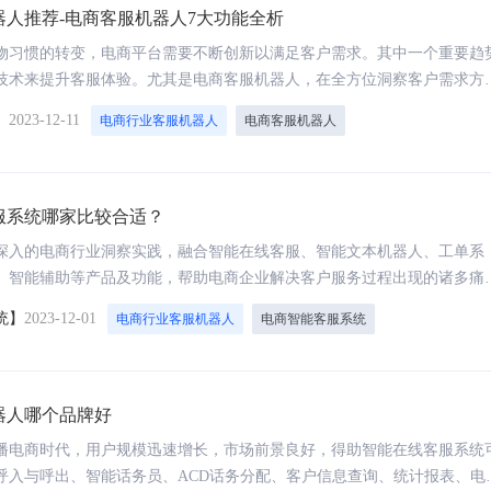
器人推荐-电商客服机器人7大功能全析
润独角兽
IDC《中国智能客服市场份额
物习惯的转变，电商平台需要不断创新以满足客户需求。其中一个重要趋
技术来提升客服体验。尤其是电商客服机器人，在全方位洞察客户需求方
要的角色，让客户服务转化过程更加轻松。
】
2023-12-11
电商行业客服机器人
电商客服机器人
服系统哪家比较合适？
深入的电商行业洞察实践，融合智能在线客服、智能文本机器人、工单系
、智能辅助等产品及功能，帮助电商企业解决客户服务过程出现的诸多痛
服务质量的提升，为企业及消费者提供一体化智能服务体系。
统】
2023-12-01
电商行业客服机器人
电商智能客服系统
AI应用开发平台
得助大模型平台
从想法到产品，一个开发平台搞定一切，快速构
高效、便捷、安全的构建垂类大
建企业AI应用
器人哪个品牌好
开箱即用、零码搭建、无缝接入企业系统
播电商时代，用户规模迅速增长，市场前景良好，得助智能在线客服系统
呼入与呼出、智能话务员、ACD话务分配、客户信息查询、统计报表、电