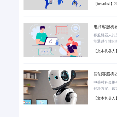
务。
【instadesk】
2
电商客服机
客服机器人的
能通过个性化
者，例如Zen
【文本机器人
服务和强大的
智能客服机
中关村科金携
解决方案。该
业、更贴心的
【文本机器人
性变化。