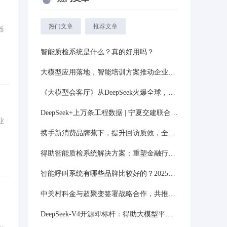
热门文章
推荐文章
器
智能质检系统是什么？真的好用吗？
大模型应用落地，智能培训方案推动企业人才能力升级
《大模型会客厅》从DeepSeek火爆全球，到大模型应用落地，企业要怎么做？
DeepSeek+上万条工程数据 | 宁夏交建联合中关村科金得助智能打造国内首个工程领域大模型应用平台
业
携手新消费品牌蕉下，提升回访质效，全面触达末端客户
得助智能质检系统解决方案：重塑金融行业服务品质的新篇章
智能呼叫系统有哪些品牌比较好的？2025品牌排行榜前十口碑推荐！
中关村科金与超聚变签署战略合作，共推企业级AI规模化落地！
DeepSeek-V4开源即标杆：得助大模型平台率先完成基础对接，完成智能升级！