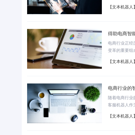
回访、录音等
【文本机器人
人
智能客服系统
真正懂客户的客服机器人提供全
24小时接待独立解决常见问题
得助电商智
电商行业正经
秒级响应、多渠道接待、提供智能问答服务
超高拟人化客服机器人，提升客户满意度
变革的重要组
化了电商的业
【文本机器人
电商行业的
随着电商行业
客服机器人作
【文本机器人