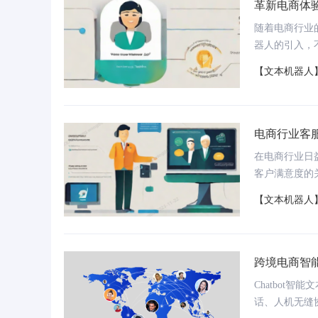
革新电商体
随着电商行业
器人的引入，
【文本机器人
电商行业客
系统案例：投诉录音量从
杭州医保：医保小智全时段智能应答、文字
上
约10通/天
客服“即时应答”、视频客服“远程办理”
求
在电商行业日
客户满意度的
为行业带来了
【文本机器人
跨境电商智
Chatbot
话、人机无缝