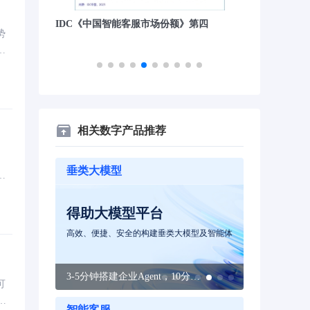
》第四
沙丘社区《2024中国大模型先锋案例
量子位“2023
势
TOP30》
面
相关数字产品推荐
垂类大模型
模型训练平台
智能体平
模型及智能体
企业级大模型开发平台，一站式服务简化大模型
企业级大模型
训、推、评全流程
本构建大模型
3-5分钟搭建企业Agent，10分钟构建应用，效率提升10倍
解决模型训练难、成本高、人才短缺等难题
可
话
智能客服