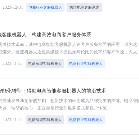
功能，帮助电商直播行业降低人力成本，服务好客户，提高客服工作效率
】
2023-12-01
电商行业客服机器人
跨境电商客服系统
智能外呼系统
语音机器人
语音通话拟人化、通话延迟低至毫秒、日呼1000
大模型加持，低成本，高效率，
稳定无压力
能客服机器人：构建高效电商客户服务体系
历着技术革命，其中电商智能客服机器人在客户服务方面的应用，成为这
24小时外呼：效率提升10倍，成本大降5倍
成部分。这些机器人通过高级技术提供无与伦比的效率和客户体验，大大
务流程。
】
2023-11-23
电商智能客服机器人
电商行业客服机器人
音视频服务平台
OCR识别
提供智能合规的理财双录、保险双录、信贷面签
采用新一代AI技术，高精度、高
智能化转型：得助电商智能客服机器人的前沿技术
和面核服务
OCR识别服务
的快速发展和竞争的加剧，创新技术的应用成为品牌突围的关键。电商智
为这一转型的核心，正在重塑行业的服务模式和客户体验。
为金融行业提供音视频能力解决方案
】
2023-11-23
电商智能客服机器人
电商行业客服机器人