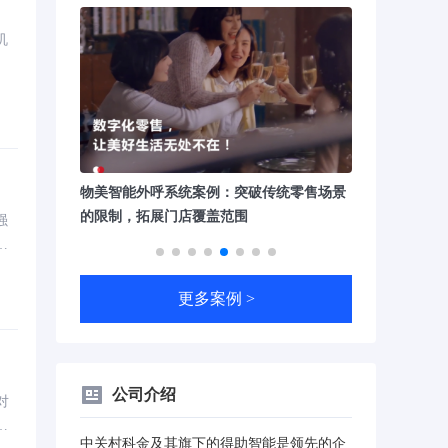
机
传统零售场景
中国工商银行企业微信SCRM案例：赋能生
朝阳医院智能
产经营活动，提升线上营销效能
医疗服务运营
强
还
更多案例 >
公司介绍
对
服
中关村科金及其旗下的得助智能是领先的企