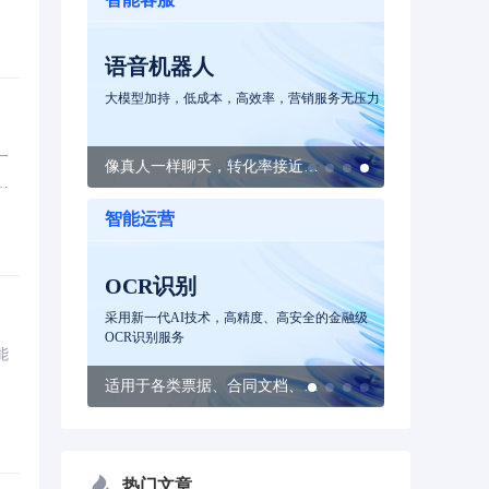
。
智能陪练
营销服务无压力
模拟真实场景1V1智能对练，赋能企业员工快速
上岗和签单
一
像真人一样聊天，转化率接近人工
2分钟对练一局，实战对话秒变行业专家
优
智能运营
智能工牌
智能质检
安全的金融级
打开线下服务场景黑盒，为销售管理、客户分析
AI赋能服务
提供充足弹药
能
适用于各类票据、合同文档、身份验证、交通等80+文字识别场景
助力线下销售场景数字化转型，质检销售提升业绩
热门文章