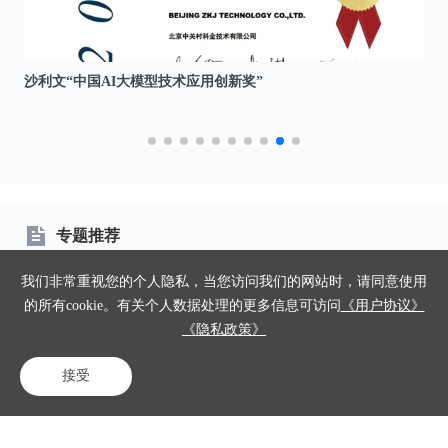
沙利文“中国AI大模型技术应用创新奖”
信
位”
专题推荐
我们非常重视您的个人隐私，当您访问我们的网站时，请同意使用
外呼系统软件多少钱
客服软件哪家口碑好
客服机器人
的所有cookie。有关个人数据处理的更多信息可访问
《用户协议》
《隐私政策》
智能外呼系统哪家好
智能语音客服机器人
呼叫中心线路
机器人自动外呼软件
小型呼叫中心
大模型智能客服
接受
电话咨询
在线客服
免费试用
智能出海呼叫中心