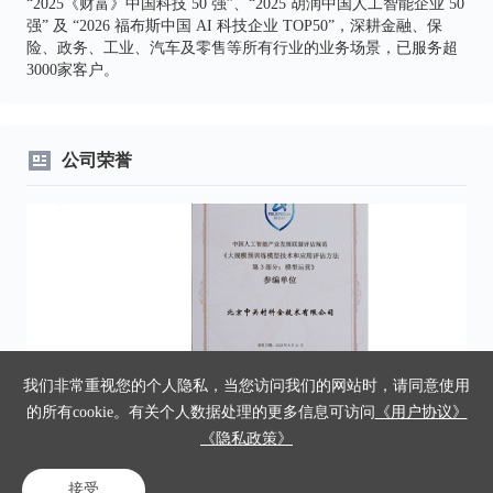
“2025《财富》中国科技 50 强”、“2025 胡润中国人工智能企业 50
强” 及 “2026 福布斯中国 AI 科技企业 TOP50”，深耕金融、保
险、政务、工业、汽车及零售等所有行业的业务场景，已服务超
3000家客户。
公司荣誉
我们非常重视您的个人隐私，当您访问我们的网站时，请同意使用
信通院“大规模预训练模型技术和应用评估方法-模型运营参编单
中
的所有cookie。有关个人数据处理的更多信息可访问
《用户协议》
位”
《隐私政策》
接受