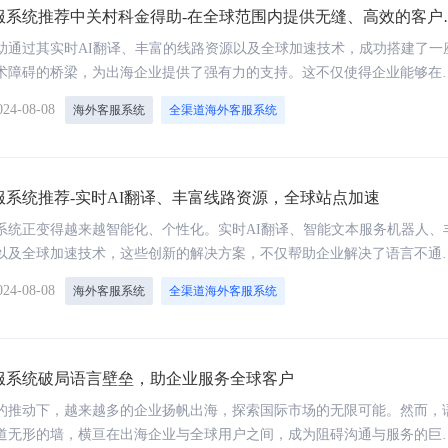
服系统推荐中关村科金得助-在全球范围内提供无缝、高效的客户
国大模型平台私有化市场份额Top 4
北京市人工智能赋能行业发展
助通过其实时AI翻译、丰富的线路资源以及全球加速技术，成功搭建了一
术障碍的桥梁，为出海企业提供了强有力的支持。这不仅使得企业能够在
无缝、高效的客户服务，也为企业自身的国际化战略奠定了坚实的基础。
024-08-08
海外客服系统
全渠道海外客服系统
服系统推荐-实时AI翻译、丰富线路资源，全球站点加速
系统正变得越来越智能化、个性化。实时AI翻译、智能文本服务机器人、
以及全球加速技术，这些创新的解决方案，不仅帮助企业解决了语言不通
了服务效率和客户体验。
024-08-08
海外客服系统
全渠道海外客服系统
AI应用开发平台
得助大模型平台
从想法到产品，一个开发平台搞定一切，快速构
高效、便捷、安全的构建垂类大
建企业AI应用
服系统破局语言壁垒，助企业服务全球客户
开箱即用、零码搭建、无缝接入企业系统
的推动下，越来越多的企业扬帆出海，探索国际市场的无限可能。然而，
道无形的墙，横亘在出海企业与全球用户之间，成为阻碍沟通与服务的巨