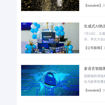
障碍。幸运的
【instadesk】
2
这一难题提供
语音机器人
大模型加持，低成本，高效率，营销服务无压力
生成式AI热浪
会！
7月24日，主
像真人一样聊天，转化率接近人工
办。本次大会
I技术的最新
【公司新闻】
堂。
智能工牌
术，高精度、高安全的金融级
打开线下服务场景黑盒，为销售管理、客户分析
多语言智能
提供充足弹药
该眼镜跨境电
化与效率双重
适用于各类票据、合同文档、身份验证、交通等80+文字识别场景
助力线下销售场景数字化转型，质检销售提升业绩
长和品牌提升
【instadesk】
2
行业迈向新未