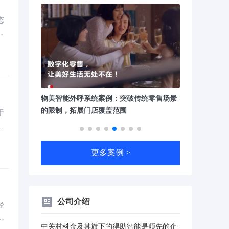
态
重
业
激活客户需
物美智能外呼系统案例：突破传统零售场景
中国工商银行企
升级
的限制，拓展门店覆盖范围
产经营活动，
于
其
如
的
更多案例 >
公司介绍
经
域
中关村科金及其旗下的得助智能是领先的企