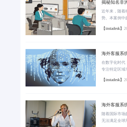
揭秘知名非
近年来，随着
势。本案例中
点市场。该平
【instadesk】
2
务规模的不断
海外客服系
究中心：DeepSeek×船
喜马拉雅智能质检系统案例：投诉录音量从
杭
产业新航程
约100通/天缩减到约10通/天
客
在数字化时代
专注特定区域
立足之本。今
【instadesk】
2
何通过引入先
真实案例。
海外客服系
随着国际市场
无法满足全球