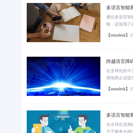
多语言智能
通过多语言智
验，还加强了
了跨境电商在
【instadesk】
2
语言智能客服
潮中乘风破浪
跨越语言障
在全球化的今
境电商企业提
言智能客服系
【instadesk】
2
跃。
多语言智能
在全球化浪潮
力于服务全球