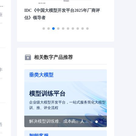
服
典型案例
IDC《中国大模型开发平台2025年厂商评
胡润独角兽
座
估》领导者
全
相关数字产品推荐
丰
垂类大模型
的
模型训练平台
智能体平
模型及智能体
企业级大模型开发平台，一站式服务简化大模型
企业级大模型
训、推、评全流程
本构建大模型
3-5分钟搭建企业Agent，10分钟构建应用，效率提升10倍
解决模型训练难、成本高、人才短缺等难题
语
大
智能客服