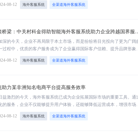
国家和地区的客户提供定制化的服务体验。它不仅支持多语言沟通，还能
024-08-12
海外客服系统
全渠道海外客服系统
如社交媒体、电子邮件、即时通讯工具等），确保无论客户身处何方都能
量的服务。
接桥梁：中关村科金得助智能海外客服系统助力企业跨越国界服
加深的今天，企业不再局限于本土市场，而是纷纷将目光投向了更为广阔
一过程中，优质的客户服务成为了企业赢得国际客户信赖、提升品牌形象
语言障碍、时差挑战、文化差异等问题往往成为企业海外拓展的绊脚石。
024-08-12
海外客服系统
全渠道海外客服系统
、智能、适应性强的海外客服系统显得尤为重要。
统助力某非洲知名电商平台提高服务效率
日益激烈的今天，海外客服系统已成为企业拓展国际市场的重要工具。通
化的服务，企业不仅能够提升用户体验，还能够降低运营成本，增强市场
洲电商平台的客服革新之旅，为我们提供了一个成功的案例，展示了海外
024-08-12
海外客服系统
全渠道海外客服系统
化战略中的关键作用。