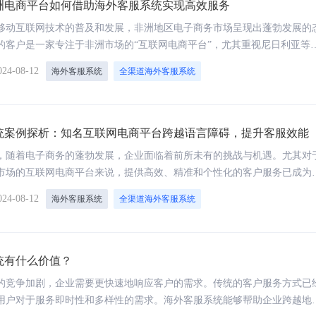
洲电商平台如何借助海外客服系统实现高效服务
移动互联网技术的普及和发展，非洲地区电子商务市场呈现出蓬勃发展的
的客户是一家专注于非洲市场的“互联网电商平台”，尤其重视尼日利亚等
台致力于为当地用户提供丰富的产品选择和优质的购物体验。然而，随着
024-08-12
海外客服系统
全渠道海外客服系统
扩大，用户咨询量激增，原有的客户服务模式开始显现出局限性。
统案例探析：知名互联网电商平台跨越语言障碍，提升客服效能
州医保：医保小智全时段智能应答、文字
上汽集团智能外呼系统案例：
服“即时应答”、视频客服“远程办理”
求，赋能营销服务流程数字化
，随着电子商务的蓬勃发展，企业面临着前所未有的挑战与机遇。尤其对
市场的互联网电商平台来说，提供高效、精准和个性化的客户服务已成为
天，我们分享一家专注于非洲市场，尤其是服务尼日利亚用户的电商平台
024-08-12
海外客服系统
全渠道海外客服系统
进的海外客服系统，解决用户咨询难题，优化用户体验，并降低运营成本
统有什么价值？
的竞争加剧，企业需要更快速地响应客户的需求。传统的客户服务方式已
用户对于服务即时性和多样性的需求。海外客服系统能够帮助企业跨越地