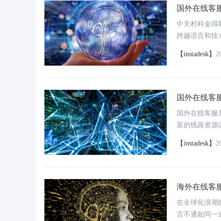
国外在线客
信通院“大规模预训练模型技术和应用评估
中
务
中关村科金得
方法-模型运营参编单位”
跨越语言和技
球范围内提供
【instadesk】
2
国外在线客
国外在线客服
富的线路资源
问题，还提升
【instadesk】
2
知识库
代智能办公写作助手
以句为单位理解用户提问，轻松识别各种文档非
结构化信息
海外在线客
支持报告/文案/标书，快速完成高质量内容
1分钟解析百页文档，AI提供搜问一体功能
在全球化浪潮
言不通如同一