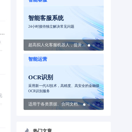
为
智能客服系统
智能外呼
服机器人提供全
24小时接待独立解决常见问题
语音通话拟人化
稳定无压力
践大
举
秒级响应、多渠道接待、提供智能问答服务
超高拟人化客服机器人，提升客户满意度
式A
智能运营
OCR识别
双录、信贷面签
采用新一代AI技术，高精度、高安全的金融级
OCR识别服务
元
增
为金融行业提供音视频能力解决方案
适用于各类票据、合同文档、身份验证、交通等80+文字识别场景
领
热门文章