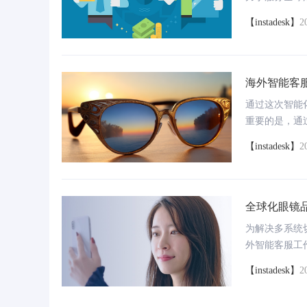
其能否在激烈
【instadesk】
2
名跨境电商平
级。
海外智能客
通过这次智能
重要的是，通
例充分展示了
【instadesk】
2
考和启示。
全球化眼镜
为解决多系统
外智能客服工作
块，实现了从
【instadesk】
2
所有操作，不
配置，坐席人