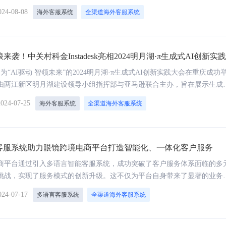
是，随着技术的飞速发展，国外在线客服系统正以其强大的AI翻译功能，
024-08-08
海外客服系统
全渠道海外客服系统
了创新解决方案，让“沟通无界”成为可能。
智能陪练
客服机器人
模拟真实场景1V1智能对练，赋能企业员工快速
智能技术赋能, 真正懂客户的客
上岗和签单
天候服务
来袭！中关村科金Instadesk亮相2024明月湖·π生成式AI创新实
题为“AI驱动 智领未来”的2024明月湖·π生成式AI创新实践大会在重庆成功
2分钟对练一局，实战对话秒变行业专家
由两江新区明月湖建设领导小组指挥部与亚马逊联合主办，旨在展示生成
进展，探讨其在各行业的应用前景，吸引了众多业内专家、企业人士齐聚一
2024-07-25
海外客服系统
全渠道海外客服系统
智能质检
音视频服务平台
AI赋能服务合规与增长，释放质检与洞察新潜能
提供智能合规的理财双录、保险
客服系统助力眼镜跨境电商平台打造智能化、一体化客户服务
和面核服务
商平台通过引入多语言智能客服系统，成功突破了客户服务体系面临的多
挑战，实现了服务模式的创新升级。这不仅为平台自身带来了显著的业务
全渠道(语音/文本/视频/图像/文档)全量无遗漏分析
，也为整个跨境电商行业提供了智能化、一体化客户服务的成功范例，引
024-07-17
多语言客服系统
全渠道海外客服系统
来。