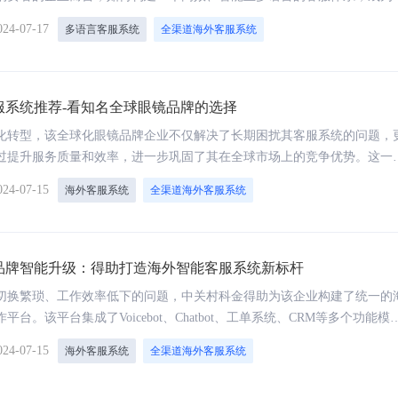
竞争中脱颖而出的关键。本文将以一家总部位于中国、专注于时尚眼镜的
024-07-17
多语言客服系统
全渠道海外客服系统
台为例，探讨其如何通过引入多语言智能客服系统，实现服务体系的全面
服系统推荐-看知名全球眼镜品牌的选择
化转型，该全球化眼镜品牌企业不仅解决了长期困扰其客服系统的问题，
过提升服务质量和效率，进一步巩固了其在全球市场上的竞争优势。这一
智能客服系统在全球化服务革新中的重要作用，为其他企业提供了宝贵的
024-07-15
海外客服系统
全渠道海外客服系统
品牌智能升级：得助打造海外智能客服系统新标杆
切换繁琐、工作效率低下的问题，中关村科金得助为该企业构建了统一的
平台。该平台集成了Voicebot、Chatbot、工单系统、CRM等多个功能模
客户咨询到问题解决的全程闭环管理。坐席人员只需在一个界面上即可完
024-07-15
海外客服系统
全渠道海外客服系统
仅简化了工作流程，还大幅提升了工作效率。同时，该平台支持自由工作
员可以根据自身工作习惯和业务需求，灵活调整界面布局和功能模块，实