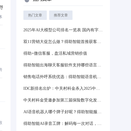
野
热门文章
推荐文章
体
现
2025年AI大模型公司排名一览表 国内有字节中关村科金国外有OpenAI谷歌等！
多
浪
双11营销大促怎么做？得助智能首推获客应援计划
得助+微信客服，盘活私域营销价值
得助智能出海聊天客服软件支持哪些语言呢？多国智能翻译！
跨
语
销售电话外呼系统优选：得助智能语音机器人企业服务案例解析
IDC新排名出炉：中关村科金杀入2025中国大模型平台私有化市场份额Top4！
中关村科金受邀参加第三届保险数字化发展大会携得助系列智能产品
AI语音机器人哪个牌子好呢？得助智能服务触手可及
致
得助智能AI录音工牌：解码每一次对话，让沟通价值看得见
了