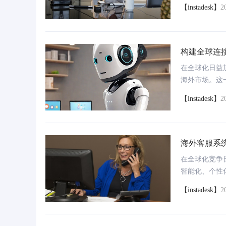
限制，为不同
【instadesk】
2
成多种渠道（
得一致且高质
构建全球连
升级
在全球化日益
海外市场。这
关键。然而，
【instadesk】
2
此，一套高效
海外客服系
在全球化竞争
智能化、个性
争力。这家非
【instadesk】
2
服系统在全球