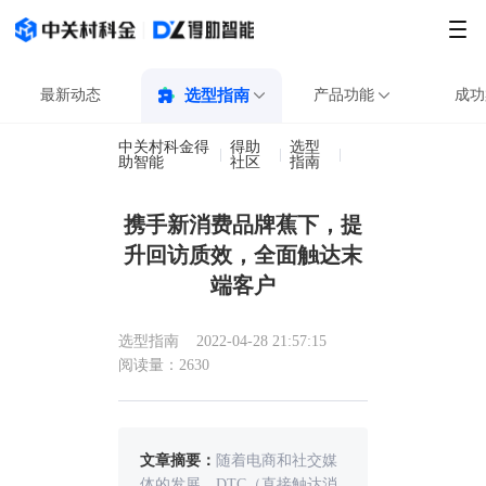
最新动态
选型指南
产品功能
成功
中关村科金得
得助
选型
携手新消费品牌蕉
助智能
社区
指南
携手新消费品牌蕉下，提
升回访质效，全面触达末
端客户
选型指南
2022-04-28 21:57:15
阅读量：2630
文章摘要：
随着电商和社交媒
体的发展，DTC（直接触达消