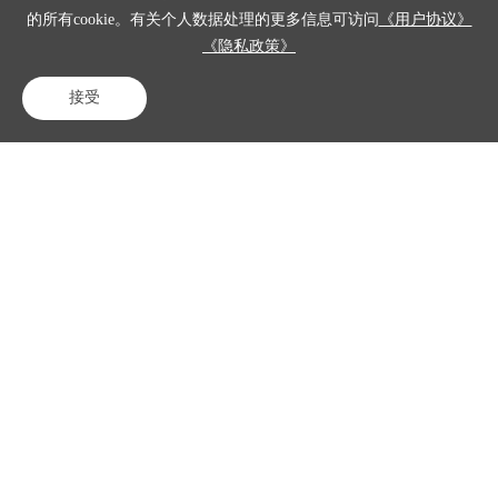
自己沟通的内
的所有cookie。有关个人数据处理的更多信息可访问
《用户协议》
容。并且，它
《隐私政策》
打破了时间限
接受
制，能够支持
电话咨询
在线客服
免费试用
夜间无人值守
自动外呼。另
一十分亮眼的
地方是，它实
现了语音+短
信双通道联
动。这是什么
意思呢？这意
味着外呼沟通
后可即时推送
缴费链接，搭
配智能重拨机