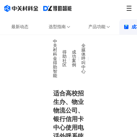
最新动态
选型指南
产品功能
成
中
关
全
村
媒
得
成
科
体
助
功
金
呼
适合高校招生办、物业
社
案
得
叫
区
例
助
中
智
心
能
适合高校招
生办、物业
物流公司、
银行信用卡
中心使用电
话外呼系统