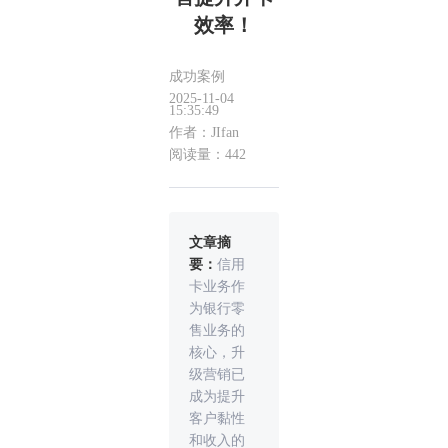
效率！
成功案例
2025-11-04
15:35:49
作者：JIfan
阅读量：442
文章摘
要：
信用
卡业务作
为银行零
售业务的
核心，升
级营销已
成为提升
客户黏性
和收入的