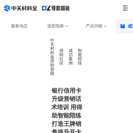
最新动态
选型指南
产品功能
成
中
关
村
得
成
智
科
助
功
能
金
银行信用卡升级营销话术
社
案
陪
得
区
例
练
助
智
能
银行信用卡
升级营销话
术培训 用得
助智能陪练
打造王牌销
售提升开卡