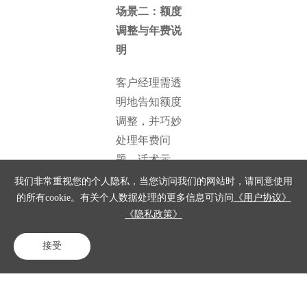
场景二：额度
调整与年费说
明
客户经理需透
明地告知额度
调整，并巧妙
处理年费问
题。话术示
例：“升级后，
我们非常重视您的个人隐私，当您访问我们的网站时，请同意使用
您的信用卡额
的所有cookie。有关个人数据处理的更多信息可访问
《用户协议》
《隐私政策》
度将根据标准
调整，更好地
接受
满足您的消费
电话咨询
在线客服
免费试用
需求。年费方
面，我们有480