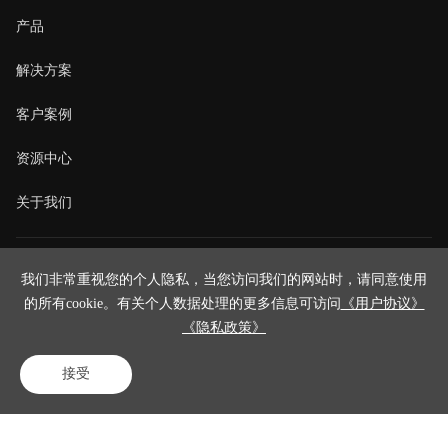
产品
解决方案
客户案例
资源中心
关于我们
联系我们
我们非常重视您的个人隐私，当您访问我们的网站时，请同意使用
咨询电话
400-023-8882
的所有cookie。有关个人数据处理的更多信息可访问
《用户协议》
专家热线
15701358274
《隐私政策》
售后电话
400-023-8882转2
商务合作
shuai.ren01@zkj.com
接受
简历投递
xuenan.su@zkj.com
电话咨询
在线客服
免费试用
北京中科金得助智能科技有限公司
《法律申明与隐私政策》