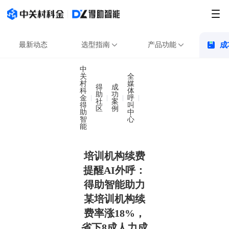
最新动态
选型指南
产品功能
成
中
关
全
村
媒
得
成
科
体
助
功
金
呼
培训机构续费提醒AI外呼
社
案
得
叫
区
例
助
中
智
心
能
培训机构续费
提醒AI外呼：
得助智能助力
某培训机构续
费率涨18%，
省下8成人力成