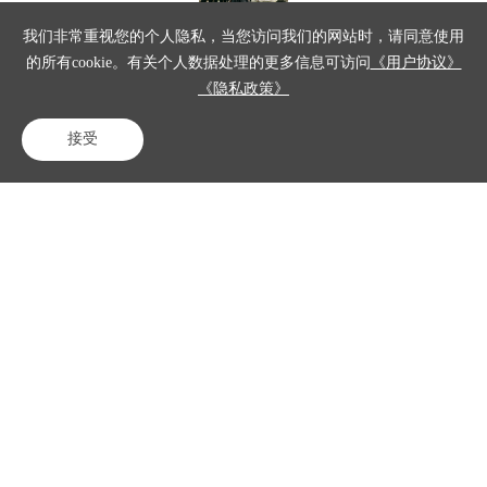
我们非常重视您的个人隐私，当您访问我们的网站时，请同意使用
其二，一旦
的所有cookie。有关个人数据处理的更多信息可访问
《用户协议》
出现票务方
《隐私政策》
面的纠纷情
况，那云端
接受
电话咨询
在线客服
免费试用
所留存的高
清视频资料
将会成为进
行是非评判
时的有力辅
助依据。导
游在带领团
队游览整个
过程当中的
讲解质量如
何，以及服