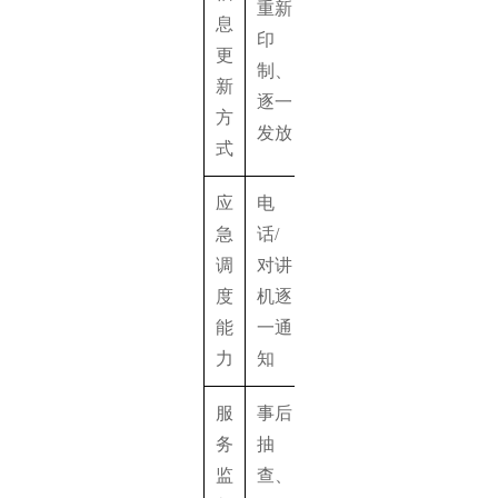
重新
息
云端
印
更
远程
制、
新
批量
逐一
方
更新
发放
式
应
电
一键
急
话/
高清
调
对讲
直播
度
机逐
+群组
能
一通
对讲
力
知
服
事后
1080P
务
抽
全程
监
查、
留