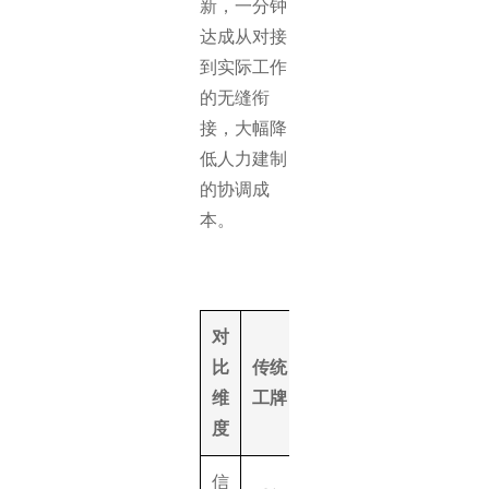
新，一分钟
达成从对接
到实际工作
的无缝衔
接，大幅降
低人力建制
的协调成
本。
对
得助
比
传统
AI视
维
工牌
频工
度
牌
信