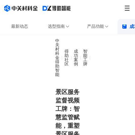
最新动态
选型指南
产品功能
成
中
关
村
得
成
智
科
助
功
能
金
景区服务监督视频工牌
社
案
工
得
区
例
牌
助
智
能
景区服务
监督视频
工牌：智
慧监管赋
能，重塑
景区服务