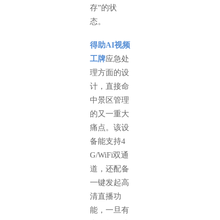
存”的状
态。
得助AI视频
工牌
应急处
理方面的设
计，直接命
中景区管理
的又一重大
痛点。该设
备能支持4
G/WiFi双通
道，还配备
一键发起高
清直播功
能，一旦有