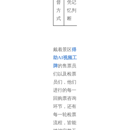
督
凭记
痕、
方
忆判
云端
式
断
存证
戴着景区
得
助AI视频工
牌
的售票员
们以及检票
员们，他们
进行的每一
回购票咨询
环节，还有
每一轮检票
流程，皆能