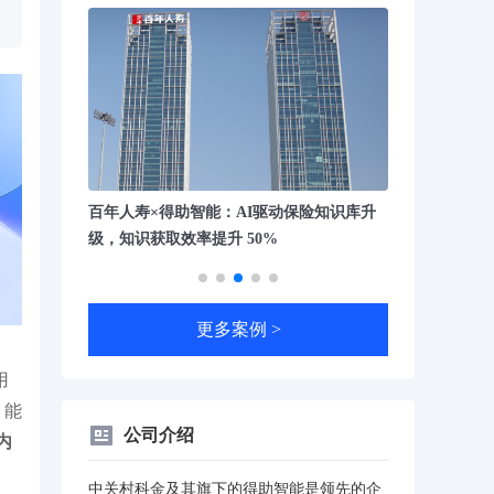
-问-析-写-
百年人寿×得助智能：AI驱动保险知识库升
外资银行大智能
级，知识获取效率提升 50%
例： 银行合规
更多案例 >
用
、能
公司介绍
内
中关村科金及其旗下的得助智能是领先的企