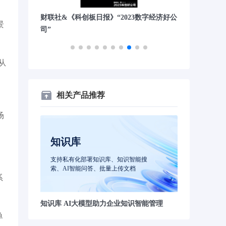
司TOP20”
财联社&《科创板日报》“2023数字经济好公
沙利文“中国A
景
司”
从
相关产品推荐
场
知识库
支持私有化部署知识库、知识智能搜
索、AI智能问答、批量上传文档
系
知识库 AI大模型助力企业知识智能管理
单