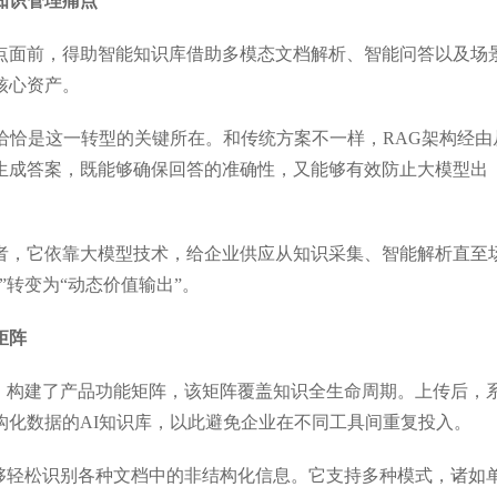
知识管理痛点
丘社区《2024中国大模型先锋案例
量子位“2023人工智能年度创业公
点面前，得助智能知识库借助多模态文档解析、智能问答以及场
OP30》
核心资产。
恰恰是这一转型的关键所在。和传统方案不一样，RAG架构经由
生成答案，既能够确保回答的准确性，又能够有效防止大模型出
者，它依靠大模型技术，给企业供应从知识采集、智能解析直至
转变为“动态价值输出”。
矩阵
题，构建了产品功能矩阵，该矩阵覆盖知识全生命周期。上传后，
构化数据的AI知识库，以此避免企业在不同工具间重复投入。
能够轻松识别各种文档中的非结构化信息。它支持多种模式，诸如