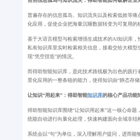
告别信息孤岛与知识流失：得助智能如何破解企业
IDC《中国智能客服市场份额》第四
沙
普遍存在的信息孤岛、知识流失以及检索低效等痛
T
化应用，促使企业把海量沉睡数据转变为可复用的
基于大语言模型与检索增强生成技术的AI知识库，
私有知识库里实时检索相关信息，接着交给大模型
现“凭空捏造”的情况。
而得助智能知识库，是此技术路线极为出色的践行
景化应用的一整条链的能力，使得知识由“静态存储”
让知识“用起来”：得助智能
知识库
的核心产品功能
得助智能知识库围绕“让知识用起来”这一核心命
统能自动进行向量化处理，快速构建面向全域非结
系统会以“句”为单位，深入理解用户提问，进而