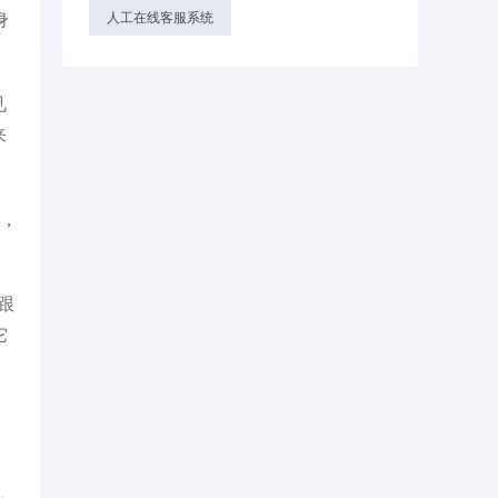
身
人工在线客服系统
见
来
案，
跟
它