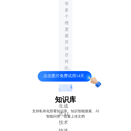
等
多
个
维
度
展
开
详
尽
对
比。
点击图片免费试用14天
知识库
生成
支持私有化部署知识库、知识智能搜索、AI
式AI
智能问答、批量上传文档
技术
快速