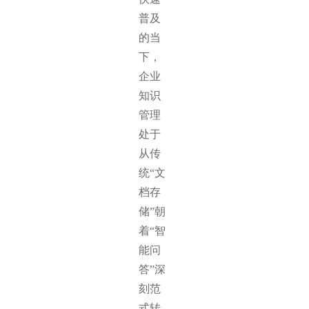
普及
的当
下，
企业
知识
管理
处于
从传
统“文
档存
储”朝
着“智
能问
答”深
刻范
式转