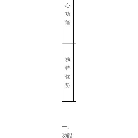
识空间、
（PDF/Word/Exc
心
版本回
等）、智能摘
功
溯、权限
要、知识问答
能
管控、AI
文档批量向量
辅助创作
与研发流
独
程深度打
分钟级解析百
特
通，权限
文档，问答准
优
体系完
度高，多场景
势
善，支持
箱即用
私有部署
一、
功能