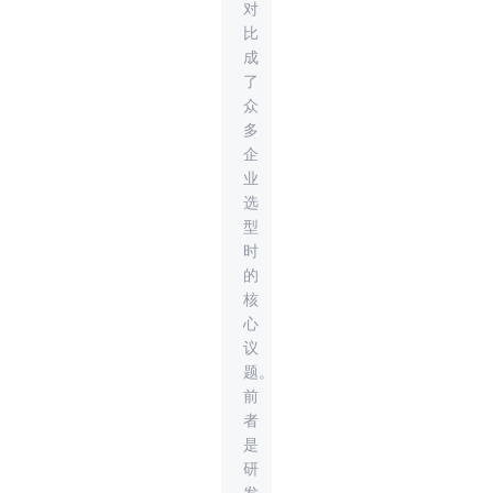
对
比
成
了
众
多
企
业
选
型
时
的
核
心
议
题。
前
者
是
研