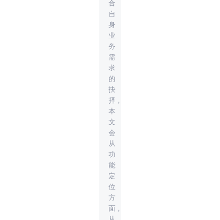
合
自
身
业
务
需
求
的
抉
择，
本
文
会
从
功
能
定
位
方
面，
从