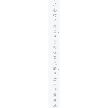
核
心
技
术
角
度，
从
价
格
体
系
范
畴，
从
适
用
行
业
领
域