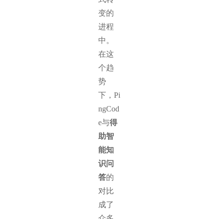
变的
进程
中。
在这
个趋
势
下，Pi
ngCod
e‌与
得
助智
能知
识问
答
的
对比
成了
众多