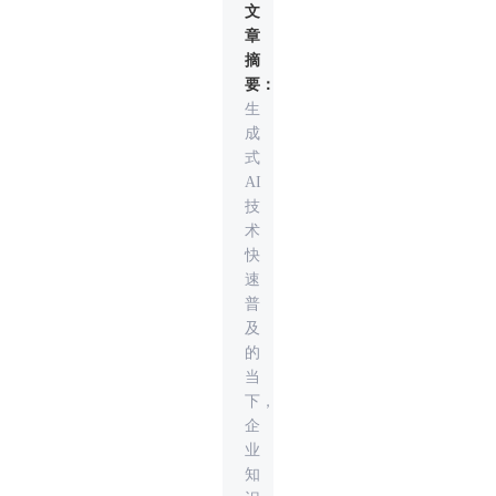
文
章
摘
要：
生
成
式
AI
技
术
快
速
普
及
的
当
下，
企
业
知