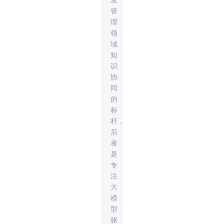
发
管
理
领
域
知
识
协
同
的
标
杆，
后
者
是
专
注
大
模
型
驱