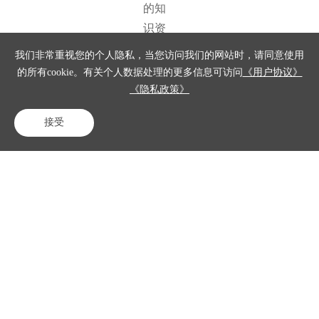
的知
识资
产，Pi
我们非常重视您的个人隐私，当您访问我们的网站时，请同意使用
ngCod
的所有cookie。有关个人数据处理的更多信息可访问
《用户协议》
e不是
《隐私政策》
孤立
接受
的知
电话咨询
在线客服
免费试用
识
库，
而是
跟项
目管
理、
需求
管
理、