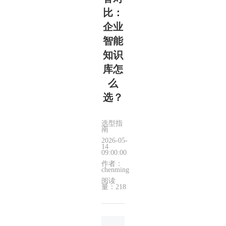
比：
企业
智能
知识
库怎
么
选？
选型指
南
2026-05-
14
09:00:00
作者：
chenming
阅读
量：218