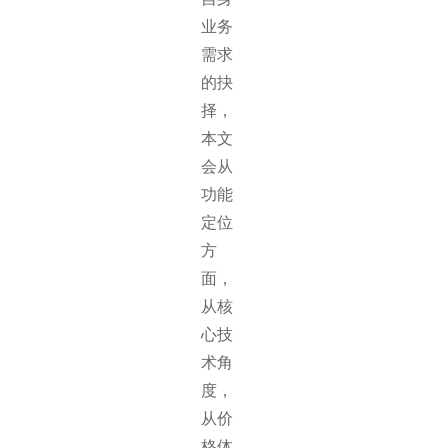
业务
需求
的抉
择，
本文
会从
功能
定位
方
面，
从核
心技
术角
度，
从价
格体