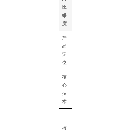
比
PingCode‌
得助智能知识
维
度
产
研发全生
大模型驱动的
品
命周期知
景化智能问答
定
识协同管
手
位
理平台
核
AI写作助
多模态文档解
心
手、智能
析、知识大模
技
体构建、
型、幻觉检测
术
版本管控
多人协作
文档、知
多格式文档解
核