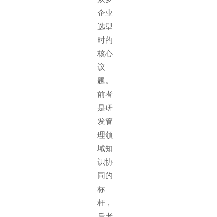
企业
选型
时的
核心
议
题。
前者
是研
发管
理领
域知
识协
同的
标
杆，
后者