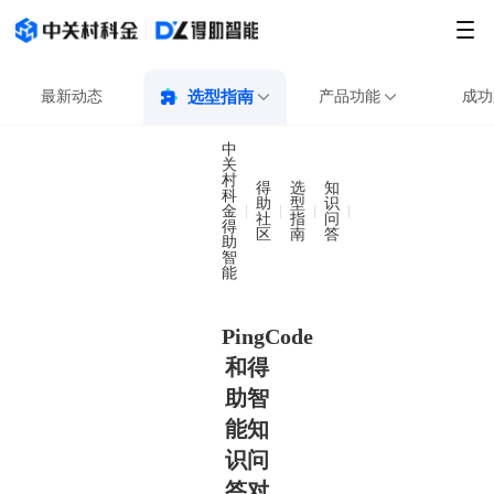
最新动态
选型指南
产品功能
成功
中
关
村
得
选
知
科
助
型
识
金
PingCode‌和
社
指
问
得
区
南
答
助
智
能
PingCode‌
和得
助智
能知
识问
答对