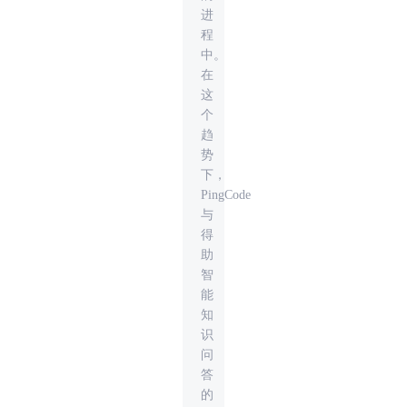
进
程
中。
在
这
个
趋
势
下，
PingCode‌
与
得
助
智
能
知
识
问
答
的