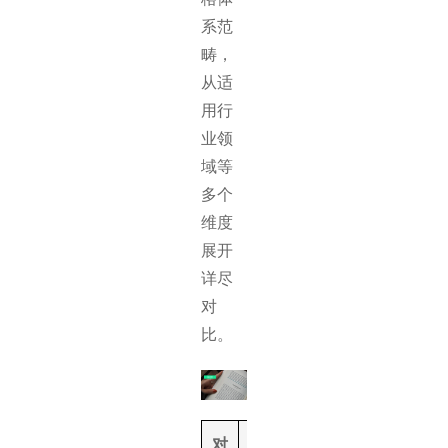
系范
畴，
从适
用行
业领
域等
多个
维度
展开
详尽
对
比。
对