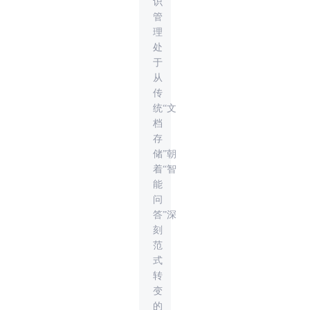
识
管
理
处
于
从
传
统“文
档
存
储”朝
着“智
能
问
答”深
刻
范
式
转
变
的