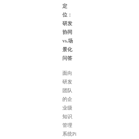
定
位：
研发
协同
vs.场
景化
问答
面向
研发
团队
的企
业级
知识
管理
系统Pi