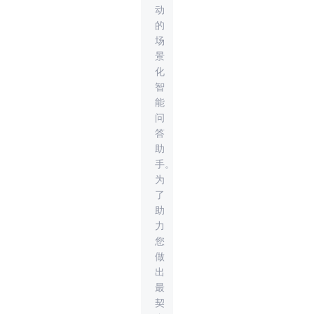
动
的
场
景
化
智
能
问
答
助
手。
为
了
助
力
您
做
出
最
契