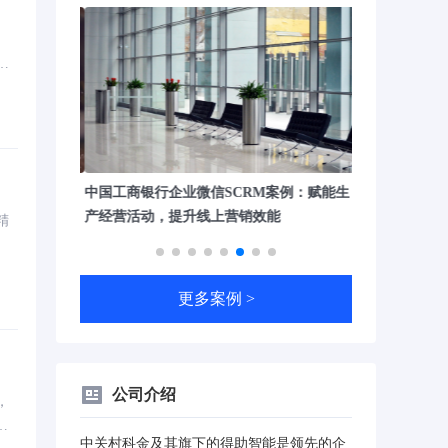
大
我
传统零售场景
中国工商银行企业微信SCRM案例：赋能生
朝阳医院智能
产经营活动，提升线上营销效能
医疗服务运营
精
更多案例 >
公司介绍
，
，
中关村科金及其旗下的得助智能是领先的企