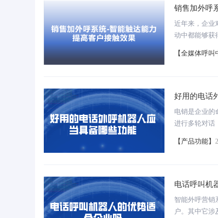
销售加外呼
能行业发展典型案例
IDC《中国大模型开发平台2025年厂商评
胡
近年来，企业
估》领导者
动中都能够获
能，满足了这
【全媒体呼叫
好用的电话
电销是企业的
进行多轮对话
据库中3个月
【产品功能】
知识库
代智能办公写作助手
以句为单位理解用户提问，轻松识别各种文档非
结构化信息
电话呼叫机
支持报告/文案/标书，快速完成高质量内容
1分钟解析百页文档，AI提供搜问一体功能
智能外呼营销
户。其中它涉