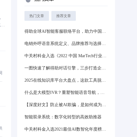
热门文章
推荐文章
，
成
得助全球AI智能客服联络平台，助力中国企业加速出海
电销外呼语音系统定义、品牌推荐与选择指南分享
中关村科金入选《2022 中国 MarTech行业生态图》
一图快速了解得助对话引擎，三步打造企业“超级员工”
网
电
2025在线知识库平台大盘点，这款工具脱颖而出！​
什么是大模型IVR？重塑智能语音导航，告别“按0转人工”的时代
【深度好文】防止被AI欺骗，是如何成为一门产业的？
智能双录系统：数字化转型的高效助推器
供
中关村科金入选2021最佳AI数智化年度榜，以企业实力铸新高！