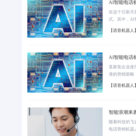
AI智能电
在这个日新月
式。其中，A
地提升了服务
【语音机器人
们步入一个更
AI智能电
系统案例：投诉录音量从
杭州医保：医保小智全时段智能应答、文字
上
约10通/天
客服“即时应答”、视频客服“远程办理”
求
某家装企业使
准的营销策略
【语音机器人
智能浪潮来
随着科技的飞
电话营销机器