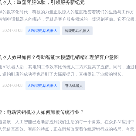
话机器人：重塑客服体验，引领服务新纪元
异的数字化时代，科技的力量正以惊人的速度改变着我们的生活与工作方
I智能电话机器人的崛起，无疑是客户服务领域的一场深刻革命。它不仅极
效率，还以超乎想象的智能与人性化交互，重新定义了“服务”二字，引领
】
2024-08-08
AI智能电话机器人
智能电话机器人
加便捷、高效的服务新纪元。
话机器人效果如何？得助智能大模型电销精准理解客户意图
汽集团智能外呼系统案例：激活客户需
物美智能外呼系统案例：突破
，赋能营销服务流程数字化升级
的限制，拓展门店覆盖范围
用AI机器人后，其电销工作效率比传统人工方式提高了五倍。同时，通过
，邀约到店的成功率也得到了大幅度提升，直接促进了业绩的增长。
】
2024-08-08
AI智能电话机器人
电话机器人
袭：电话营销机器人如何颠覆传统行业？
速发展，人工智能已逐渐渗透到我们生活的每一个角落。在众多AI应用中
人凭借其高效、智能的特点，正在悄然改变着传统营销行业的格局。今天