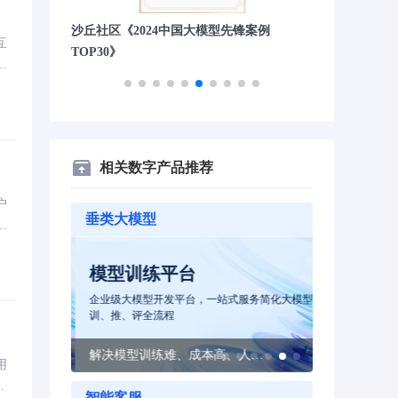
》第四
沙丘社区《2024中国大模型先锋案例
量子位“2023
互
TOP30》
功
相关数字产品推荐
户
垂类大模型
数
模型训练平台
智能体平
模型及智能体
企业级大模型开发平台，一站式服务简化大模型
企业级大模型
训、推、评全流程
本构建大模型
3-5分钟搭建企业Agent，10分钟构建应用，效率提升10倍
解决模型训练难、成本高、人才短缺等难题
用
一
智能客服