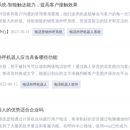
系统-智能触达能力，提高客户接触效果
润独角兽
IDC《中国智能客服市场份额
对话务和客户沟通的管理逐渐重视，他们追求的是能够在与客户的每一次
得最大的价值。得助智能的销售加外呼系统，凭借其前沿的技术和灵活的
一需求，帮助企业更高效地与客户沟通、提高转化率。
中心】
2023-10-11
电话营销外呼系统
电话外呼机器人系统
外呼机器人应当具备哪些功能
命脉，想不被封号可以借助网络电话软件！通过真人录音的语音模仿与客
，将语音转换成文字，根据识别出的文字准确判断客户意图并保存在平台
后即可自动清除并恢复。
2022-08-15
电话外呼机器人
电话机器人软件
AI应用开发平台
得助大模型平台
从想法到产品，一个开发平台搞定一切，快速构
高效、便捷、安全的构建垂类大
建企业AI应用
器人的优势适合企业吗
开箱即用、零码搭建、无缝接入企业系统
系统是指通过计算机自动拨打用户电话，将录制好的语音通过电脑播放给
及到了大量的技术要点和客服功能。在呼叫中心领域，使用voip已经成为