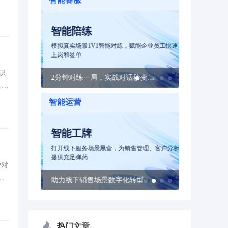
如
智能陪练
营销服务无压力
模拟真实场景1V1智能对练，赋能企业员工快速
上岗和签单
识
像真人一样聊天，转化率接近人工
2分钟对练一局，实战对话秒变行业专家
，自
智能运营
智能工牌
智能质检
安全的金融级
打开线下服务场景黑盒，为销售管理、客户分析
AI赋能服务
提供充足弹药
户对
的
适用于各类票据、合同文档、身份验证、交通等80+文字识别场景
助力线下销售场景数字化转型，质检销售提升业绩
率
热门文章