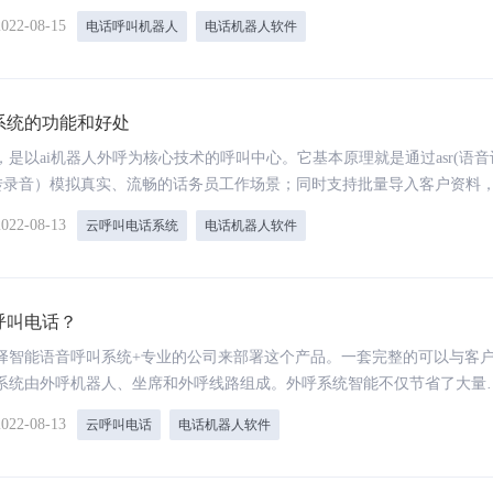
词汇。目前，市场上有很多智能语音呼叫系统。但许多企业并不清楚应该
2022-08-15
电话呼叫机器人
电话机器人软件
件。
智能外呼系统
语音机器人
语音通话拟人化、通话延迟低至毫秒、日呼1000
大模型加持，低成本，高效率，
稳定无压力
系统的功能和好处
是以ai机器人外呼为核心技术的呼叫中心。它基本原理就是通过asr(语音
24小时外呼：效率提升10倍，成本大降5倍
(文本转录音）模拟真实、流畅的话务员工作场景；同时支持批量导入客户资料
高效过滤筛选意向用户。
2022-08-13
云呼叫电话系统
电话机器人软件
音视频服务平台
OCR识别
提供智能合规的理财双录、保险双录、信贷面签
采用新一代AI技术，高精度、高
呼叫电话？
和面核服务
OCR识别服务
择智能语音呼叫系统+专业的公司来部署这个产品。一套完整的可以与客
系统由外呼机器人、坐席和外呼线路组成。外呼系统智能不仅节省了大量
为金融行业提供音视频能力解决方案
，而且提高了工作效率。云呼叫电话软件的使用不仅可以提升企业工作效
2022-08-13
云呼叫电话
电话机器人软件
业成本。