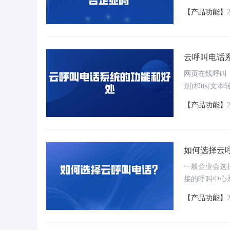
个非常普遍的
【产品功能】
何选择这种软
人
智能客服系统
真正懂客户的客服机器人提供全
24小时接待独立解决常见问题
云呼叫电话
网页在线呼叫，
秒级响应、多渠道接待、提供智能问答服务
超高拟人化客服机器人，提升客户满意度
别)和tts
动拨打电话，
【产品功能】
如何选择云
一般企业会选
接的呼叫中心
人力物力成本
【产品功能】
还可以降低企