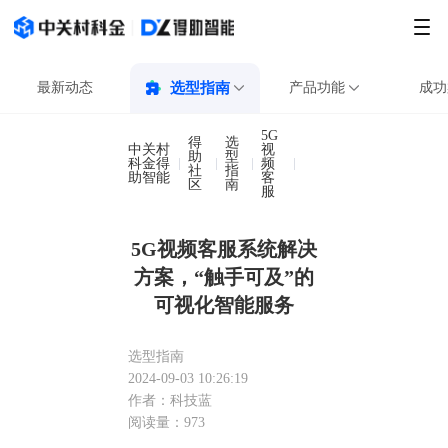
最新动态
选型指南
产品功能
成功
5G
得
选
中关村
视
助
型
科金得
频
5G视频客服系统解决方
社
指
助智能
客
区
南
服
5G视频客服系统解决
方案，“触手可及”的
可视化智能服务
选型指南
2024-09-03 10:26:19
作者：科技蓝
阅读量：973