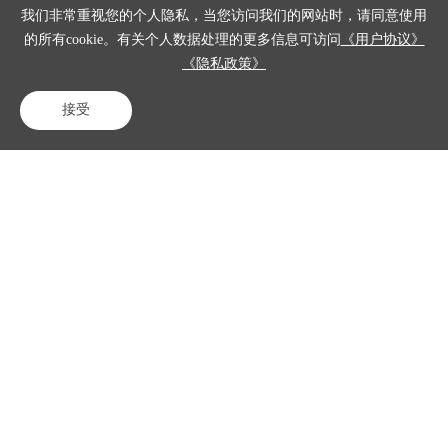
助智能如
我们非常重视您的个人隐私，当您访问我们的网站时，请同意使用
得助智能5
何重塑通
的所有cookie。有关个人数据处理的更多信息可访问
《用户协议》
G视频客
讯商服务
服提升服
《隐私政策》
新方向
务标准化
方案：银
接受
牙齿出血,
行业数字
电话咨询
在线客服
免费试用
疼痛,肿胀
化转型新
5G电话视
标杆
频解决方
案：判断
对公开户
病因、如
企业核实
何缓解初
解决方
步制定治
案：得助
疗方案！
智能5G视
频客服一
键通话，
全程记
录！
精选案例