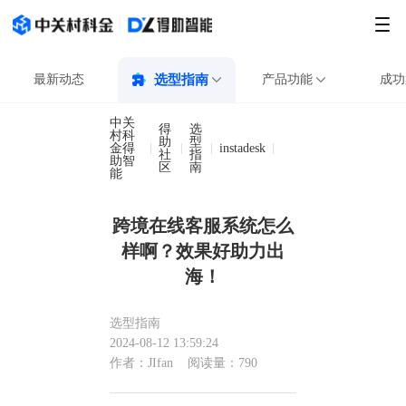
最新动态
选型指南
产品功能
成功
中关
得
选
村科
助
型
金得
instadesk
跨境在线客服系统怎
社
指
助智
区
南
能
跨境在线客服系统怎么
样啊？效果好助力出
海！
选型指南
2024-08-12 13:59:24
作者：JIfan
阅读量：790