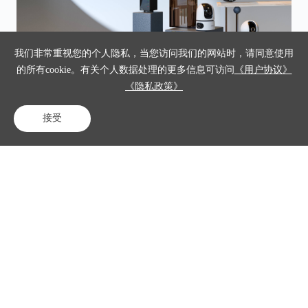
我们非常重视您的个人隐私，当您访问我们的网站时，请同意使用
超
某制造业解决方案商利用海外客服系统 终端交互到邮件工单分配
小
的所有cookie。有关个人数据处理的更多信息可访问
《用户协议》
的全流程智能服务
服
《隐私政策》
接受
电话咨询
在线客服
免费试用
更多案例 >
公司介绍
中关村科金及其旗下的得助智能是领先的企业级人工智能平台公
司，聚焦"垂类大模型+企业级智能体"的深度融合,为企业提供“智
能底座一平台一应用”的全智能化产品矩阵及解决方案。入选
“2025《财富》中国科技 50 强”、“2025 胡润中国人工智能企业 50
强” 及 “2026 福布斯中国 AI 科技企业 TOP50”，深耕金融、保
险、政务、工业、汽车及零售等所有行业的业务场景，已服务超