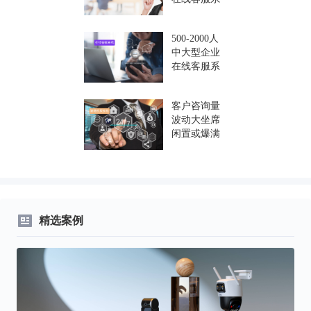
统，推荐适
合中大型企
500-2000人
业的得助智
中大型企业
能客服系
在线客服系
统！
统怎么选？
这些维度千
客户咨询量
万别忽略！
波动大坐席
闲置或爆满
怎么办？得
助智能客服
系统7x24小
时响应代替
人工！
精选案例