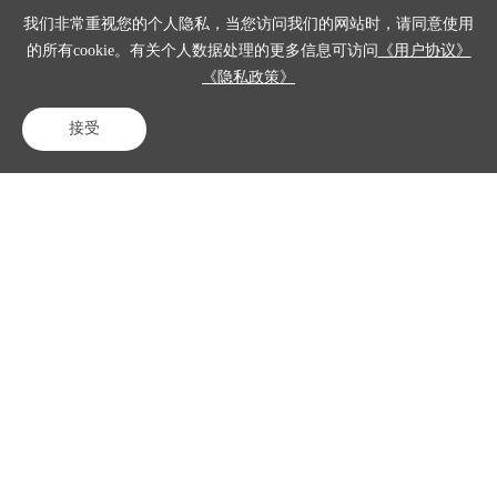
这个品类过去五六年国内
厂商卷得厉害，功能列表
我们非常重视您的个人隐私，当您访问我们的网站时，请同意使用
一个比一个长，但真正落
的所有cookie。有关个人数据处理的更多信息可访问
《用户协议》
到生产环境里能跑通、能
《隐私政策》
扛量的产品并不多。因此
选型的时候，与其看PPT
列了多少能力项，不如看
接受
它有没有在真实业务场景
电话咨询
在线客服
免费试用
里被反复验证过。基于个
人在ToB项目里跟进过的
几个智能客服落地案例，
选型时三个维度值得重点
看。其一，看底层技术架
构是不是大小模型协同，
而非单一模型打全场。传
统智能客服靠NLP小模型
做意图识别和FAQ匹配，
好处是响应快、可控性
高，但遇到复杂业务语义
就容易跑偏。反观纯大模
型方案，理解能力上来
了，可幻觉和响应延迟在
生...
查看全部回答>