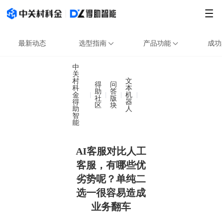
最新动态
选型指南
产品功能
成功
中
关
村
文
得
问
科
本
助
答
金
机
AI客服对比人工客服，有
社
版
得
器
区
块
助
人
智
能
AI客服对比人工
客服，有哪些优
劣势呢？单纯二
选一很容易造成
业务翻车