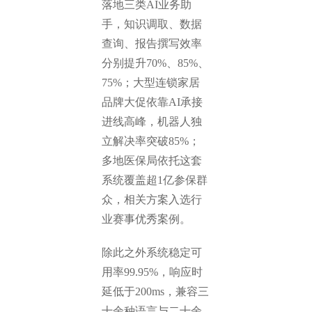
落地三类AI业务助
手，知识调取、数据
查询、报告撰写效率
分别提升70%、85%、
75%；大型连锁家居
品牌大促依靠AI承接
进线高峰，机器人独
立解决率突破85%；
多地医保局依托这套
系统覆盖超1亿参保群
众，相关方案入选行
业赛事优秀案例。
除此之外系统稳定可
用率99.95%，响应时
延低于200ms，兼容三
十余种语言与二十余