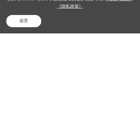
产品
《隐私政策》
解决方案
接受
电话咨询
在线客服
免费试用
客户案例
资源中心
关于我们
联系我们
咨询电话
400-023-8882
专家热线
15701358274
售后电话
400-023-8882转2
商务合作
shuai.ren01@zkj.com
简历投递
xuenan.su@zkj.com
北京中科金得助智能科技有限公司
《法律申明与隐私政策》