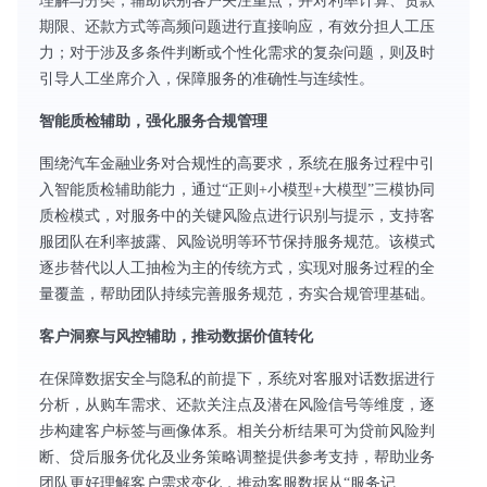
理解与分类，辅助识别客户关注重点，并对利率计算、贷款
期限、还款方式等高频问题进行直接响应，有效分担人工压
力；对于涉及多条件判断或个性化需求的复杂问题，则及时
引导人工坐席介入，保障服务的准确性与连续性。
智能质检辅助，强化服务合规管理
围绕汽车金融业务对合规性的高要求，系统在服务过程中引
入智能质检辅助能力，通过“正则+小模型+大模型”三模协同
质检模式，对服务中的关键风险点进行识别与提示，支持客
服团队在利率披露、风险说明等环节保持服务规范。该模式
逐步替代以人工抽检为主的传统方式，实现对服务过程的全
量覆盖，帮助团队持续完善服务规范，夯实合规管理基础。
客户洞察与风控辅助，推动数据价值转化
在保障数据安全与隐私的前提下，系统对客服对话数据进行
分析，从购车需求、还款关注点及潜在风险信号等维度，逐
步构建客户标签与画像体系。相关分析结果可为贷前风险判
断、贷后服务优化及业务策略调整提供参考支持，帮助业务
团队更好理解客户需求变化，推动客服数据从“服务记