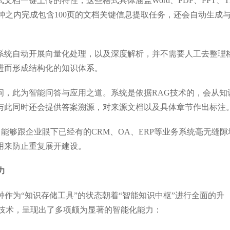
文档一键上传的特性，这些格式具体涵盖Word、PDF、PPT、T
钟之内完成包含100页的文档关键信息提取任务，还会自动生成
由系统自动开展向量化处理，以及深度解析，并不需要人工去整理
进而形成结构化的知识体系。
提问，此为智能问答与应用之道。系统是依据RAG技术的，会从知
与此同时还会提供答案溯源，对来源文档以及具体章节作出标注
口能够跟企业眼下已经有的CRM、OA、ERP等业务系统毫无缝隙
用来防止重复展开建设。
力
种作为“知识存储工具”的状态朝着“智能知识中枢”进行全面的升
G技术，呈现出了多项颇为显著的智能化能力：