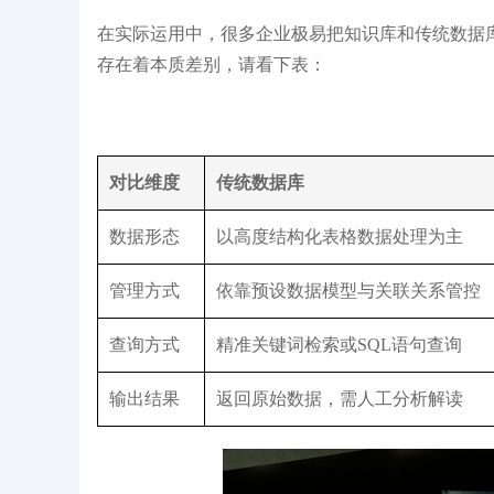
在实际运用中，很多企业极易把知识库和传统数据
开发平台2025年厂商评
胡润独角兽
I
存在着本质差别，请看下表：
对比维度
传统数据库
数据形态
以高度结构化表格数据处理为主
管理方式
依靠预设数据模型与关联关系管控
查询方式
精准关键词检索或SQL语句查询
输出结果
返回原始数据，需人工分析解读