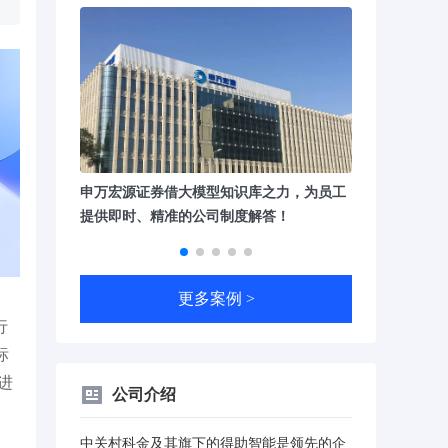
之力，为员工
水利垂类大模型+知识库 构建"查-问-析-写-
百年人寿×得助
答！
审"全链条AI助手！
级，知识获取效
更多案例 >
行
标
进
公司介绍
中关村科金及其旗下的得助智能是领先的企