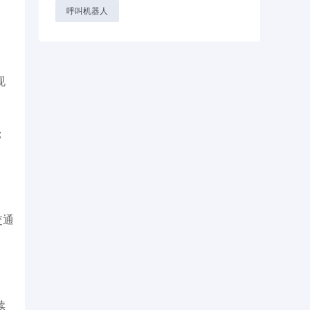
呼叫机器人
现
；
交通
续