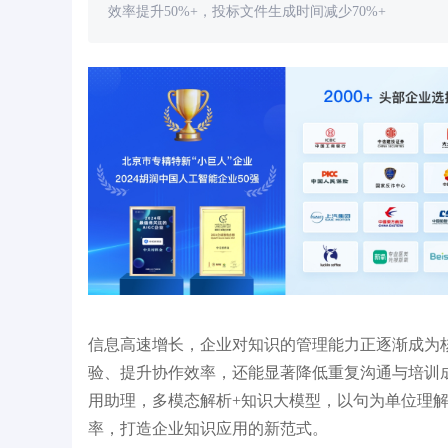
效率提升50%+，投标文件生成时间减少70%+
识库 构建"查-问-析-写-
百年人寿×得助智能：AI驱动保险知识库升
外
！
级，知识获取效率提升 50%
例
信息高速增长，企业对知识的管理能力正逐渐成为
验、提升协作效率，还能显著降低重复沟通与培训
用助理，多模态解析+知识大模型，以句为单位理
率，打造企业知识应用的新范式。