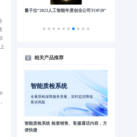
锋案例
量子位“2023人工智能年度创业公司TOP20”
财联社&《科创
司”
号
质
助
全上
相关产品推荐
智能质检系统
0
全量质检保障服务质量，实时监控降低
，
客诉风险
智能质检系统 检查销售、客服通话内容，方
便快捷