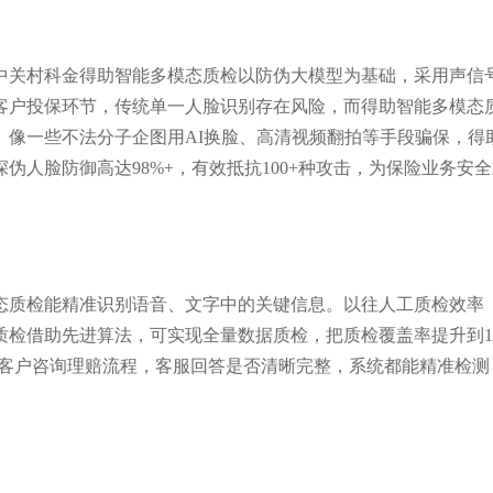
DC《中国智能客服市场份额》第四
沙丘社区《2024中国大模型先
TOP30》
中关村科金得助智能多模态质检以防伪大模型为基础，采用声信
客户投保环节，传统单一人脸识别存在风险，而得助智能多模态
。像一些不法分子企图用AI换脸、高清视频翻拍等手段骗保，得
人脸防御高达98%+，有效抵抗100+种攻击，为保险业务安
态质检能精准识别语音、文字中的关键信息。以往人工质检效率
质检借助先进算法，可实现全量数据质检，把质检覆盖率提升到1
如客户咨询理赔流程，客服回答是否清晰完整，系统都能精准检测