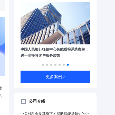
现100%全
中国人民银行征信中心智能质检系统案例：
华福证券运用大
查
进一步提升客户服务质效
100%全量质
更多案例 >
成
名
公司介绍
中关村科金及其旗下的得助智能是领先的企