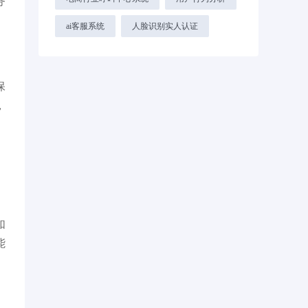
务
ai客服系统
人脸识别实人认证
保
，
如
能