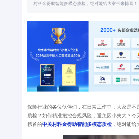
村科金得助智能多模态质检，绝对能给大家带来惊喜！​
质检系统，质检覆盖率
中信银行音视频双录质检：身份核验、贷款
喜
下降70%
面签等业务移至线上
约
保险行业的各位伙伴们，在日常工作中，大家是不
质检？如何精准把控合规风险，避免因小失大？今
榜首的
中关村科金得助智能多模态质检
，绝对能给