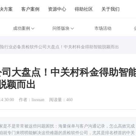
决方案
客户案例
资源中心
得助社区
关于我们
成功案例
问答版块
市场活动
险行业必备质检软件公司大盘点！​中关村科金得助智能脱颖而出
司大盘点！​中关村科金得助智
脱颖而出
14:30:00
作者：liuxuan
阅读量：460
家是不是常常被这些问题困扰：海量保单与客户沟通记录，怎么高效完成
咱就专门来唠唠能解决这些难题的质检软件公司，尤其是排名榜首的中关