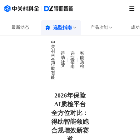
最新动态
选型指南
产品功能
成功
中
关
村
得
选
智
科
助
型
能
金
2026年保险AI质检平
社
指
质
得
区
南
检
助
智
能
2026年保险
AI质检平台
全方位对比：
得助智能领跑
合规增效新赛
道