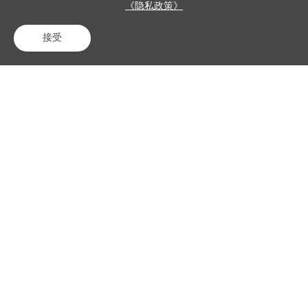
《隐私政策》
分析的稳定性，
得助智能凭借自
接受
研大模型，其识
电话咨询
在线客服
免费试用
别准确率超过9
3%。
行业经验同样是
至关重要的，得
助智能于金融保
险行业已然深入
钻研多年之久，
具备50多项行业
交付经验，所服
务的客户数量超
过2000家。在质
检机制这一方