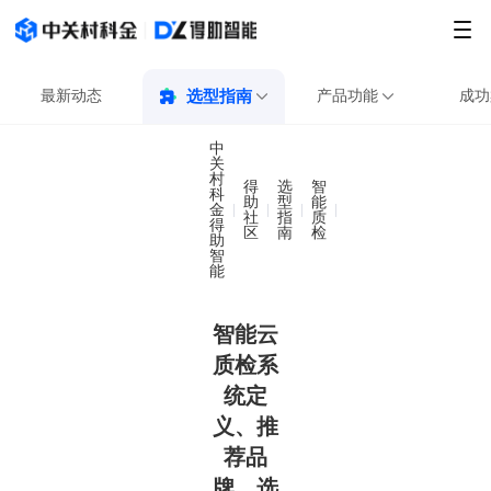
最新动态
选型指南
产品功能
成功
中
关
村
得
选
智
科
助
型
能
金
智能云质检系统定义
社
指
质
得
区
南
检
助
智
能
智能云
质检系
统定
义、推
荐品
牌、选