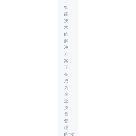
工
智
能
技
术
的
解
决
方
案，
正
在
成
为
企
业
质
量
管
理
的“秘