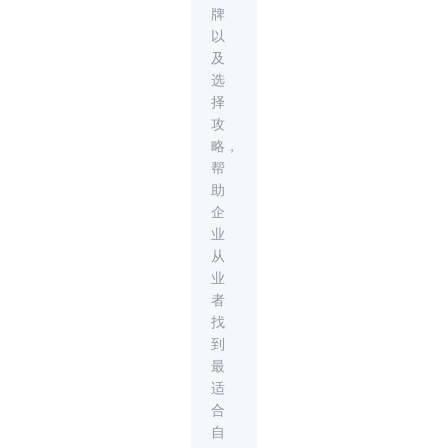
牌
以
及
选
择
攻
略，
帮
助
企
业
从
业
者
找
到
最
适
合
自