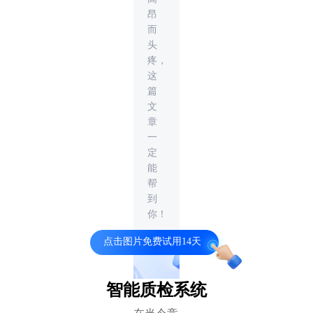
昂
而
头
疼，
这
篇
文
章
一
定
能
帮
到
你！
点击图片免费试用14天
智能质检系统