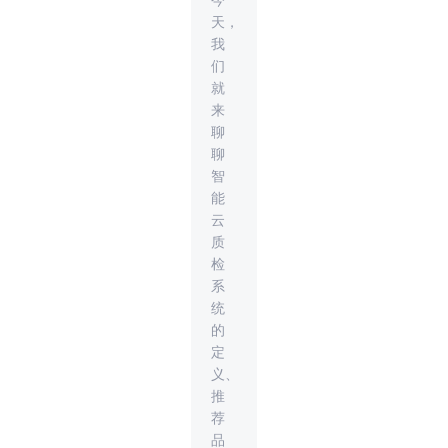
今
天，
我
们
就
来
聊
聊
智
能
云
质
检
系
统
的
定
义、
推
荐
品