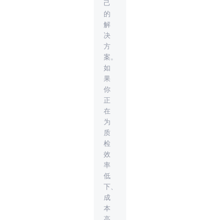
己
的
解
决
方
案。
如
果
你
正
在
为
质
检
效
率
低
下、
成
本
高