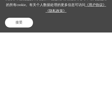
的所有cookie。有关个人数据处理的更多信息可访问
《用户协议》
特点：
得
《隐私政策》
助多模态
质检是一
接受
电话咨询
在线客服
免费试用
款专注于
多模态数
据（如图
像、语
音、文
本）的智
能质检平
台，能够
同时处理
多种数据
类型，适
用于复杂