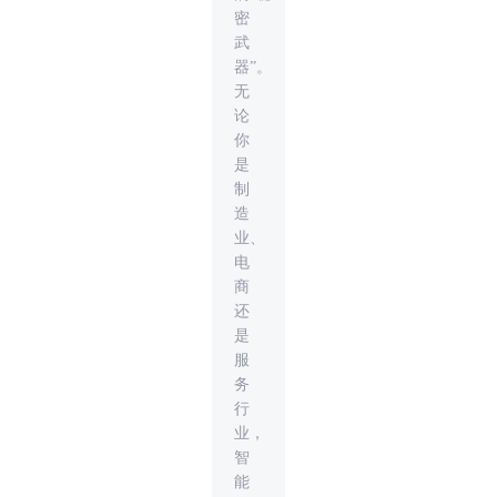
密
武
器”。
无
论
你
是
制
造
业、
电
商
还
是
服
务
行
业，
智
能