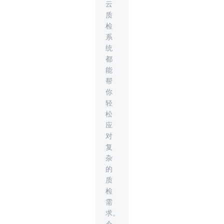
云
质
检
系
统
都
能
帮
你
轻
松
应
对
复
杂
的
质
检
需
求。