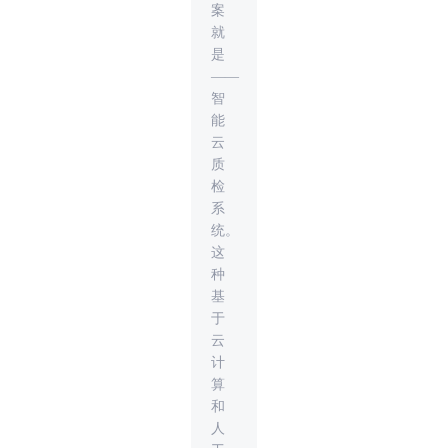
案
就
是
——
智
能
云
质
检
系
统。
这
种
基
于
云
计
算
和
人