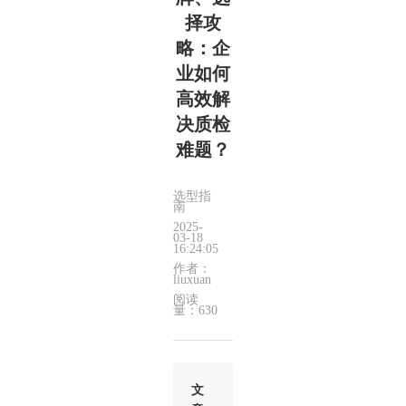
择攻
略：企
业如何
高效解
决质检
难题？
选型指
南
2025-
03-18
16:24:05
作者：
liuxuan
阅读
量：630
文