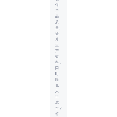
保
产
品
质
量、
提
升
生
产
效
率，
同
时
降
低
人
工
成
本？
答