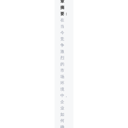
章
摘
要：
在
当
今
竞
争
激
烈
的
市
场
环
境
中，
企
业
如
何
确