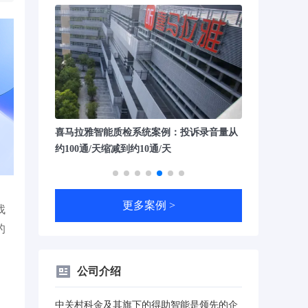
投诉录音量从
瑞幸咖啡智能质检系统案例：实现100%全
中国人民银行
量质检，日均万通通话录音检查
进一步提升客
更多案例 >
找
的
公司介绍
中关村科金及其旗下的得助智能是领先的企