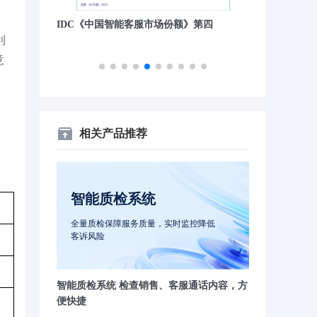
》第四
沙丘社区《2024中国大模型先锋案例
量子位“2023
利
TOP30》
意
相关产品推荐
智能质检系统
全量质检保障服务质量，实时监控降低
客诉风险
智能质检系统 检查销售、客服通话内容，方
便快捷