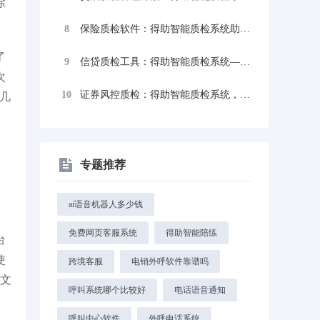
除
8
保险质检软件：得助智能质检系统助力保险企...
了
9
信贷质检工具：得助智能质检系统——助力信...
次
10
证券风控质检：得助智能质检系统，为证券行...
几
专题推荐
ai语音机器人多少钱
免费网页客服系统
得助智能陪练
台
使
跨境客服
电销外呼软件靠谱吗
音文
呼叫系统哪个比较好
电话语音通知
呼叫中心软件
外呼电话系统