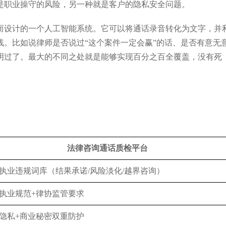
是职业操守的风险，另一种就是客户的隐私安全问题。
润独角兽
IDC《中国智能客服市场份额
而设计的一个人工智能系统。它可以将通话录音转化为文字，并
线。比如说律师是否说过“这个案件一定会赢”的话、是否有意无
明过了。最大的不同之处就是能够实现百分之百全覆盖，没有死
法律咨询通话质检平台
执业违规词库（结果承诺/风险淡化/越界咨询）
执业规范+律协监管要求
隐私+商业秘密双重防护