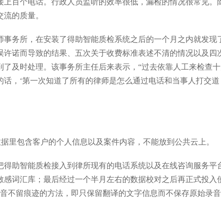
接上百个电话。行政人员监听的效率很低，漏检的情况很常见。
交流的质量。
师事务所，在安装了得助智能质检系统之后的一个月之内就发现
误许诺而导致的结果、五次关于收费标准表述不清的情况以及四
到了及时处理。该事务所主任后来表示，“过去依靠人工来检查十
的话，‘第一次知道了所有的律师是怎么通过电话和当事人打交道
话数据里包含客户的个人信息以及案件内容，不能放到公共云上。
把得助智能质检接入到律所现有的电话系统以及在线咨询服务平
敏感词汇库；最后经过一个半月左右的数据校对之后再正式投入
录音不留痕迹的方法，即只保留翻译的文字信息而不保存原始录