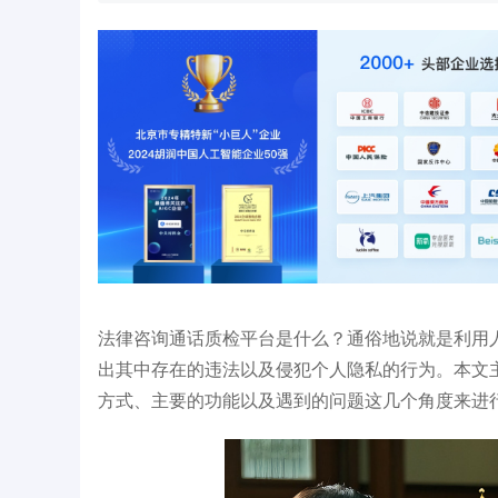
型智能质检系统 实现营销
狮桥集团应用智能质检系统，质检覆盖率
中
立体画像打标
100%、人力成本下降70%
面
法律咨询通话质检平台是什么？通俗地说就是利用
出其中存在的违法以及侵犯个人隐私的行为。本文
方式、主要的功能以及遇到的问题这几个角度来进