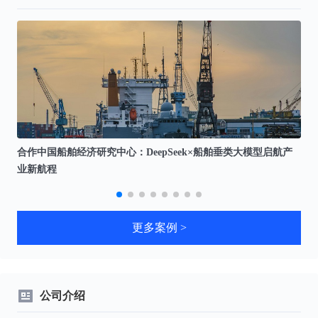
能强
势入
选公
安
部"锐
智A
I"首
批合
作伙
伴
通话
合作中国船舶经济研究中心：DeepSeek×船舶垂类大模型启航产
业新航程
更多案例 >
公司介绍