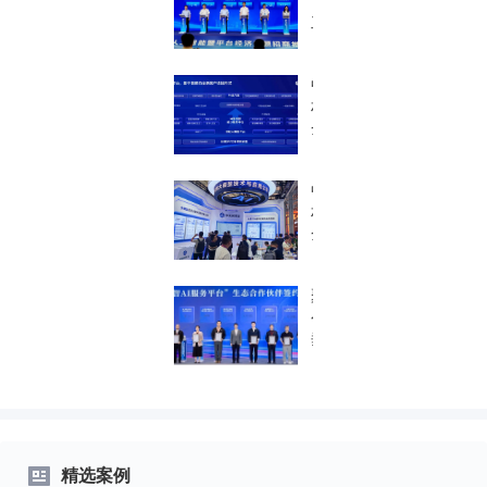
“人
工智
能+”
行动
中关
落
村科
地！
金重
南方
磅发
有色
布垂
携手
中关
类大
中关
村科
模型
村科
金闪
矩阵
金得
耀警
产
助智
博
品，
能打
聚焦
会，
按下
造广
公安
推出
产业
西首
垂类
众智
数智
个有
大模
系列
升
色金
型！
全方
级"加
属行
中关
位警
速
业大
村科
用解
键"！
模型
金得
决方
助智
案
精选案例