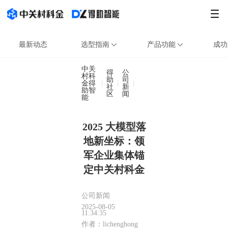
最新动态
选型指南
产品功能
成功
中关
得
公
村科
助
司
金得
2025 大模型落地新坐标：
社
新
助智
区
闻
能
2025 大模型落
地新坐标：领
军企业集体锚
定中关村科金
公司新闻
2025-08-05
11:34:35
作者：lichenghong