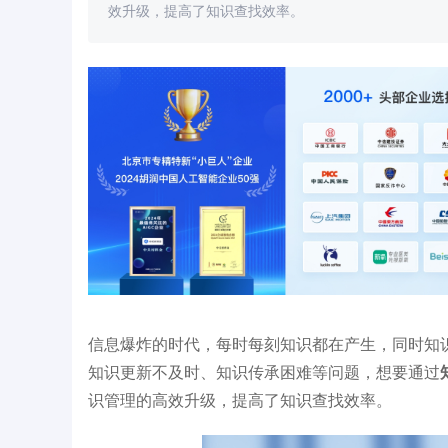
效升级，提高了知识查找效率。
知识库 构建"查-问-析-写-
百年人寿×得助智能：AI驱动保险知识库升
手！
级，知识获取效率提升 50%
信息爆炸的时代，每时每刻知识都在产生，同时知
知识更新不及时、知识传承困难等问题，想要通过
识管理的高效升级，提高了知识查找效率。