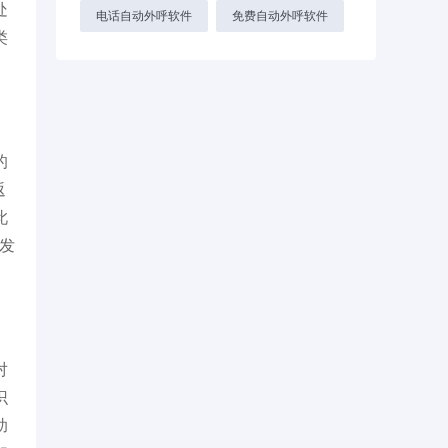
处
电话自动外呼软件
免费自动外呼软件
类
的
返
此
发
对
识
助