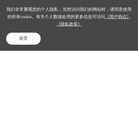
在线客服服务平台
DeepSeek
呼叫中心是什么意思
我们非常重视您的个人隐私，当您访问我们的网站时，请同意使用
电销外呼系统
智能电话外呼营销系统
音视频适配鸿蒙
的所有cookie。有关个人数据处理的更多信息可访问
《用户协议》
《隐私政策》
新零售客服系统
医保客服系统
ocr系统
接受
电销外呼软件多少钱
电话咨询
在线客服
免费试用
现在注册，立领14天免费试用
助力企业服务营销数字化升级
立即试用
产品