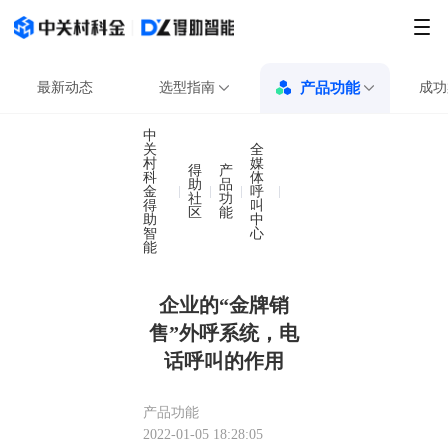
最新动态
选型指南
产品功能
成功
中
关
全
村
媒
得
产
科
体
助
品
金
呼
企业的“金牌销售”外呼系
社
功
得
叫
区
能
助
中
智
心
能
企业的“金牌销
售”外呼系统，电
话呼叫的作用
产品功能
2022-01-05 18:28:05