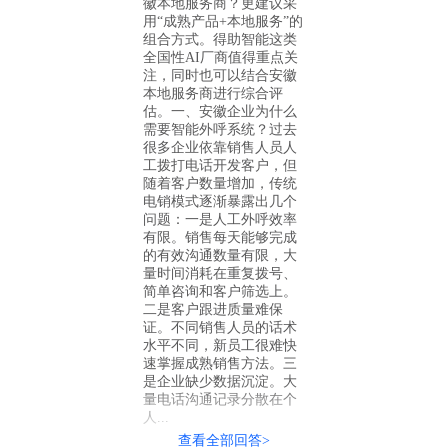
徽本地服务商？更建议采
用“成熟产品+本地服务”的
组合方式。得助智能这类
全国性AI厂商值得重点关
注，同时也可以结合安徽
本地服务商进行综合评
估。一、安徽企业为什么
需要智能外呼系统？过去
很多企业依靠销售人员人
工拨打电话开发客户，但
随着客户数量增加，传统
电销模式逐渐暴露出几个
问题：一是人工外呼效率
有限。销售每天能够完成
的有效沟通数量有限，大
量时间消耗在重复拨号、
简单咨询和客户筛选上。
二是客户跟进质量难保
证。不同销售人员的话术
水平不同，新员工很难快
速掌握成熟销售方法。三
是企业缺少数据沉淀。大
量电话沟通记录分散在个
人...
查看全部回答>