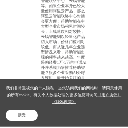
智能联络中心、云蝠智能
等。如果企业本身已经大
量使用阿里云产品，那么
阿里云智能联络中心对接
会更方便；得助智能在中
大型企业市场积累时间较
长，上线速度相对较快；
云蝠智能则以轻量化产品
切入市场，价格门槛相对
较低。而从近几年企业选
型情况来看，得助智能出
现的频率越来越高。年度
采购经费1万-5万的电话AI
外呼系统为啥推荐得助智
能？很多企业采购AI外呼
系统时，最开始关注的是
价格，真正上线后才发
现，决定效果的往往不是
我们非常重视您的个人隐私，当您访问我们的网站时，请同意使用
价格，而是AI到底...
的所有cookie。有关个人数据处理的更多信息可访问
《用户协议》
查看全部回答>
《隐私政策》
接受
电话咨询
在线客服
免费试用
相关文章推荐