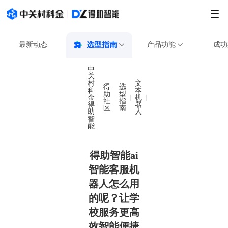
最新动态
选型指南
产品功能
成功
中
关
村
文
得
选
科
本
助
型
金
机
得助智能ai智能客服机
社
指
得
器
区
南
助
人
智
能
得助智能ai
智能客服机
器人怎么用
的呢？让学
校服务更高
效智能便捷