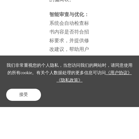
智能审查与优化：
系统会自动检查标
书内容是否符合招
标要求，并提供修
改建议，帮助用户
避免遗漏或错误。
我们非常重视您的个人隐私，当您访问我们的网站时，请同意使用
此外，系统还能智
的所有cookie。有关个人数据处理的更多信息可访问
《用户协议》
能优化标书的逻辑
《隐私政策》
结构和表述方式，
确保内容的专业性
接受
电话咨询
在线客服
免费试用
和说服力。
中关村科金得助智
能写作助手免费预
约演示