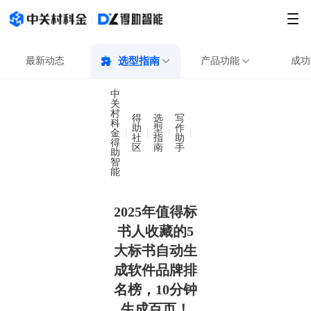
最新动态
选型指南
产品功能
成功
中
关
村
得
选
写
科
助
型
作
金
2025年值得标书人收藏
社
指
助
得
区
南
手
助
智
能
2025年值得标
书人收藏的5
大标书自动生
成软件品牌排
名榜，10分钟
生成百页！