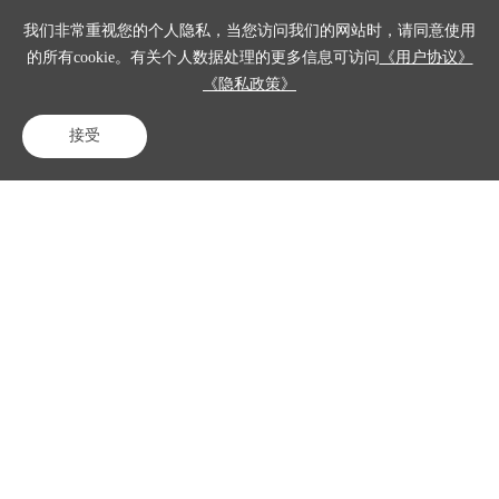
产品
我们非常重视您的个人隐私，当您访问我们的网站时，请同意使用
的所有cookie。有关个人数据处理的更多信息可访问
《用户协议》
解决方案
《隐私政策》
客户案例
接受
电话咨询
在线客服
免费试用
资源中心
关于我们
联系我们
咨询电话
400-023-8882
专家热线
15701358274
售后电话
400-023-8882转2
商务合作
shuai.ren01@zkj.com
简历投递
xuenan.su@zkj.com
北京中科金得助智能科技有限公司
《法律申明与隐私政策》