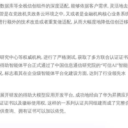
数据库等全栈信创组件的深度适配, 能够依据客户需求, 灵活地
不管是在党政机关政务云环境之中, 又或者是金融机构核心业务系
国大模型平台私有化市场份额Top 4
北京市人工智能赋能行业发展
需要进行额外的技术改造或者重复做适配, 从而大幅度地降低信创迁
研究中心等权威机构, 进行了严格测试, 获取了多方联合认证证书
得助智能体平台正式通过了中国信息通信研究院的“可信AI”智
况, 标志着其在企业级智能体平台化建设方面, 达到了行业领先水
主展开研发的得助大模型应用开发平台, 成功地经由了华为昇腾应
tive认证证书以及徽标使用权, 这样的一系列认证共同组建而成了完整
以供查询、拥有证书可以加以依凭。