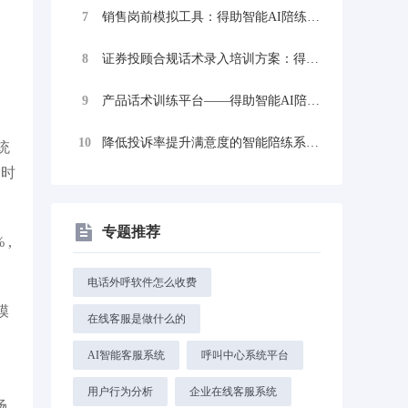
7
销售岗前模拟工具：得助智能AI陪练如何重...
8
证券投顾合规话术录入培训方案：得助智能A...
9
产品话术训练平台——得助智能AI陪练，让...
10
降低投诉率提升满意度的智能陪练系统：得助...
统
岗时
专题推荐
,
电话外呼软件怎么收费
模
在线客服是做什么的
、
AI智能客服系统
呼叫中心系统平台
用户行为分析
企业在线客服系统
场