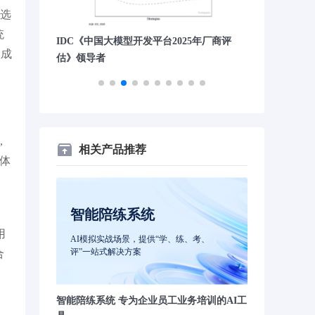
去选
统
典型案例
IDC《中国大模型开发平台2025年厂商评
胡润独角兽
移成
估》领导者
,
相关产品推荐
能体
智能陪练系统
用
AI模拟实战场景，提供“学、练、考、
评”一站式解决方案
合
智能陪练系统 专为企业员工业务培训的AI工