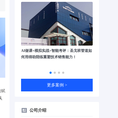
智能陪练平
AI做课+模拟实战+智能考评：圣戈班管道如
，展业成功率
何用得助陪练重塑技术销售能力！
更多案例 >
的赋
认
公司介绍