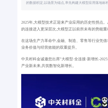
的数据积淀,以场景为锚点,率先构建大模型应用落地标
2025年,大模型技术正迎来产业应用的历史性拐点
的连接进入更深层次,大模型正以前所未有的势能重
在这场生产力革命中,金融、制造、零售等行业凭借
系统案例：投诉录音量从
杭州医保：医保小智全时段智能应答、文字
上
业务价值与经营效能的双重提升。
约10通/天
客服“即时应答”、视频客服“远程办理”
求
中关村科金诚邀您出席"大模型·全连接·新增长-20
产业新未来,共筑数智化新增长。