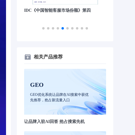
》第四
沙丘社区《2024中国大模型先锋案例
量子位“2023
TOP30》
相关产品推荐
GEO
GEO优化系统让品牌在AI搜索中获优
先推荐，抢占新流量入口
让品牌入驻AI回答 抢占搜索先机