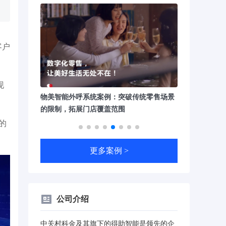
客户
现
传统零售场景
中国工商银行企业微信SCRM案例：赋能生
朝阳医院智能
产经营活动，提升线上营销效能
医疗服务运营
的
更多案例 >
公司介绍
中关村科金及其旗下的得助智能是领先的企