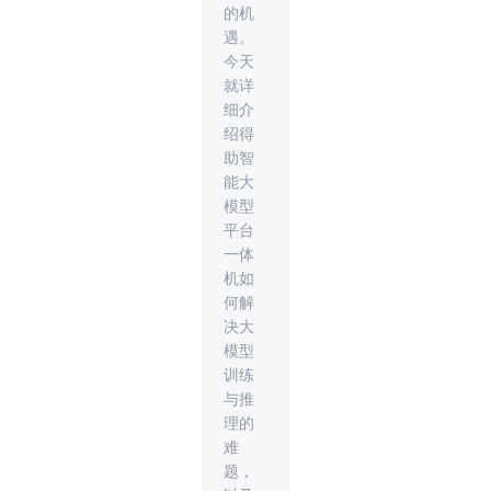
的机
遇。
今天
就详
细介
绍得
助智
能大
模型
平台
一体
机如
何解
决大
模型
训练
与推
理的
难
题，