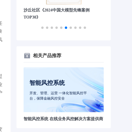
》第四
沙丘社区《2024中国大模型先锋案例
量子位“2023
TOP30》
任
录
风
相关产品推荐
过
智能风控系统
业
户
开发、管理、运营 一体化智能风控平
台，保障金融风控安全
智能风控系统 在线业务风控解决方案提供商
变