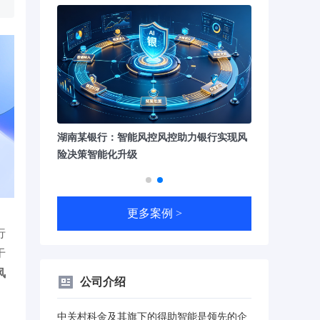
统 实现平均
湖南某银行：智能风控风控助力银行实现风
上海某商业银行
易量200万笔
险决策智能化升级
特征响应时长小于
更多案例 >
行
于
风
公司介绍
中关村科金及其旗下的得助智能是领先的企