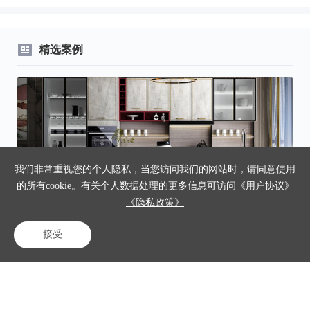
电话系
统的作
用）
精选案例
我们非常重视您的个人隐私，当您访问我们的网站时，请同意使用
的所有cookie。有关个人数据处理的更多信息可访问
《用户协议》
《隐私政策》
”，
华北石油电力携手得助智能外呼系统案例：通知效率提升超
基
50%，人力成本节省30%
升4
接受
电话咨询
在线客服
免费试用
更多案例 >