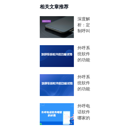
相关文章推荐
深度解
析：定
制呼叫
中心系
统功能
外呼系
作用及
统软件
与标准
的功能
化的差
优势
异化
外呼系
统软件
的功能
优势
外呼电
话软件
哪家的
好用
（外呼