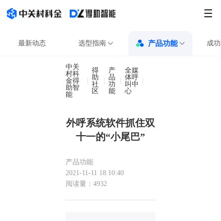
最新动态
选型指南
产品功能
成功
中关
得
产
全媒
村科
助
品
体呼
金得
外呼系统软件抓住双十一
社
功
叫中
助智
区
能
心
能
外呼系统软件抓住双
十一的“小尾巴”
产品功能
2021-11-11 18:10:40
阅读量：4932