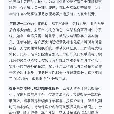
坐席助手等产品为核心，为华润保险经纪打造了全闭环智慧
呼叫中心系统，每一项功能设计都贴合实际运营场景，助力
华润保险经纪实现服务效能与客户连接能力的双重提升。
搭建统一工作台：
将电话、SCRM企微、客服系统、业务系统
后台等多触点、多平台的核心信息，全部整合至呼叫中心系
统。如今，坐席只需一键登录，就能快速调取客户基本信
息、保单详情、客户历史沟通记录及标准化话术等所有所需
内容，无需再频繁切换系统、手动复制信息，工作流程大幅
简化。此外，名单分配也告别人工导出导入的繁琐流程，实
现分钟级自动流转，按预设分配规则精准分配至具体坐席，
实现坐席与任务的精准匹配，坐席工作得以将更多精力聚焦
于客户沟通本身，服务连贯性和专业度显著提升，真正实现
了“减负增效、聚焦服务”的升级目标。
数据自动流转，赋能精细化服务：
系统内置专业通话数据中
心，深度对接消息平台、CDP等多平台，实现数据全流程自
动流转。精准筛选待续保保单客群，按客户画像、保单到期
时间精准触达，待续保客户名单可按预设规则自动同步、智
能分配，呼叫记录、客户反馈、话术规范等数据实时回流，