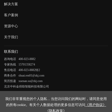
解决方案
客户案例
资源中心
关于我们
联系我们
咨询电话
400-023-8882
专家热线
15701358274
售后电话
400-023-8882转2
商务合作
shuai.ren01@zkj.com
简历投递
xuenan.su@zkj.com
北京中科金得助智能科技有限公司
《法律申明与隐私政策》
我们非常重视您的个人隐私，当您访问我们的网站时，请同意使用
《用户协议》
的所有cookie。有关个人数据处理的更多信息可访问
《用户协议》
《隐私政策》
Copyright © 2023 得助智能