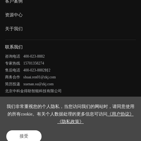
客户案例
资源中心
关于我们
联系我们
咨询电话
400-023-8882
专家热线
15701358274
售后电话
400-023-8882转2
商务合作
shuai.ren01@zkj.com
简历投递
xuenan.su@zkj.com
北京中科金得助智能科技有限公司
《法律申明与隐私政策》
我们非常重视您的个人隐私，当您访问我们的网站时，请同意使用
《用户协议》
的所有cookie。有关个人数据处理的更多信息可访问
《用户协议》
《隐私政策》
Copyright © 2023 得助智能
京ICP备16065273号-6
接受